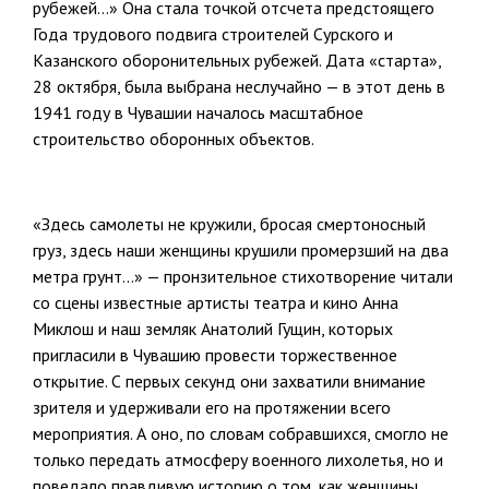
рубежей…» Она стала точкой отсчета предстоящего
Года трудового подвига строителей Сурского и
Казанского оборонительных рубежей. Дата «старта»,
28 октября, была выбрана неслучайно — в этот день в
1941 году в Чувашии началось масштабное
строительство оборонных объектов.
«Здесь самолеты не кружили, бросая смертоносный
груз, здесь наши женщины крушили промерзший на два
метра грунт…» — пронзительное стихотворение читали
со сцены известные артисты театра и кино Анна
Миклош и наш земляк Анатолий Гущин, которых
пригласили в Чувашию провести торжественное
открытие. С первых секунд они захватили внимание
зрителя и удерживали его на протяжении всего
мероприятия. А оно, по словам собравшихся, смогло не
только передать атмосферу военного лихолетья, но и
поведало правдивую историю о том, как женщины,