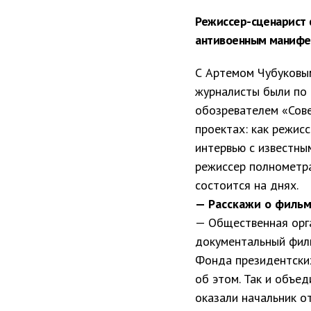
Режиссер-сценарист 
антивоенным манифе
С Артемом Чубуковым
журналисты были по 
обозревателем «Сове
проектах: как режис
интервью с известны
режиссер полнометра
состоится на днях.
— Расскажи о фильме
— Общественная орг
документальный фил
Фонда президентских
об этом. Так и объе
оказали начальник 