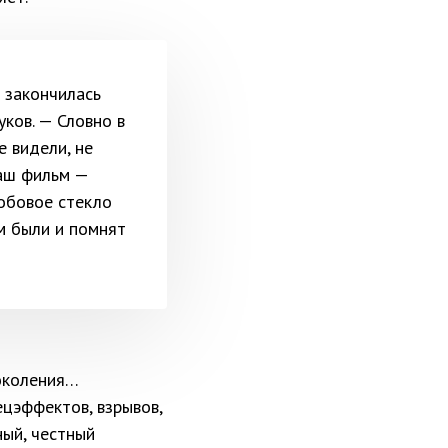
 закончилась
ков. — Словно в
е видели, не
наш фильм —
обовое стекло
м были и помнят
околения…
ецэффектов, взрывов,
ный, честный