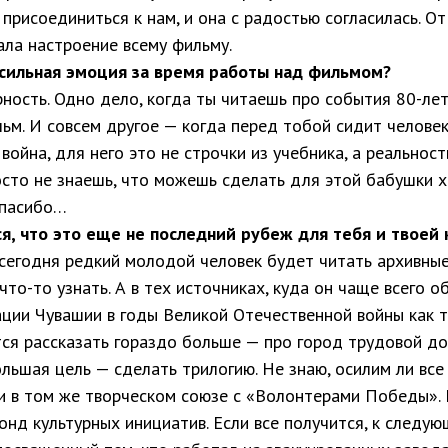
присоединиться к нам, и она с радостью согласилась. О
ала настроение всему фильму.
 сильная эмоция за время работы над фильмом?
ность. Одно дело, когда ты читаешь про события 80-лет
льм. И совсем другое — когда перед тобой сидит челове
 война, для него это не строчки из учебника, а реальнос
осто не знаешь, что можешь сделать для этой бабушки 
спасибо…
я, что это еще не последний рубеж для тебя и твое
 сегодня редкий молодой человек будет читать архивны
что-то узнать. А в тех источниках, куда он чаще всего о
ции Чувашии в годы Великой Отечественной войны как т
тся рассказать гораздо больше — про город трудовой д
льшая цель — сделать трилогию. Не знаю, осилим ли все
и в том же творческом союзе с «Волонтерами Победы». 
нд культурных инициатив. Если все получится, к след