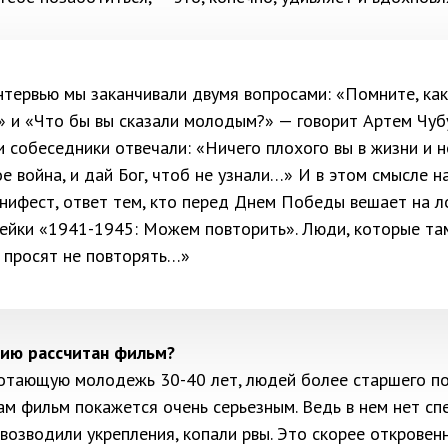
нтервью мы заканчивали двумя вопросами: «Помните, как
» и «Что бы вы сказали молодым?» — говорит Артем Чубу
 собеседники отвечали: «Ничего плохого вы в жизни и н
ое война, и дай Бог, чтоб не узнали…» И в этом смысле 
нифест, ответ тем, кто перед Днем Победы вешает на л
лейки «1941-1945: Можем повторить». Люди, которые та
 просят не повторять…»
ию рассчитан фильм?
ботающую молодежь 30-40 лет, людей более старшего п
м фильм покажется очень серьезным. Ведь в нем нет сп
 возводили укрепления, копали рвы. Это скорее откровен