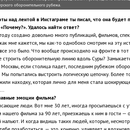
урского оборонительного рубежа.
оты над лентой в Инстаграме ты писал, что она будет
 «Почему?». Удалось найти ответ?
 году создано довольно много публикаций, фильмов, спе
 как мне кажется, мы как-то однобоко смотрим на эту ис
 все это было. Что вообще происходило на фронте в тот
 строить оборонительную линию вдоль Суры? Замыкаетс
 Москвы, если столица падет, последним рубежом оборо
… Мы попытались выстроить логическую цепочку. Более т
жили находку, которая лично для меня стала шокирующ
ы…
главные эмоции фильма?
ясающие люди. Вот мне 30 лет, иногда просыпаешься с у
 нашего фильма за 90 лет, приезжаешь к ним в гости — о
й нальют. И когда видишь таких людей, которые, несмотр
тебе позаботиться, — это, конечно, удивляет и вдохновл