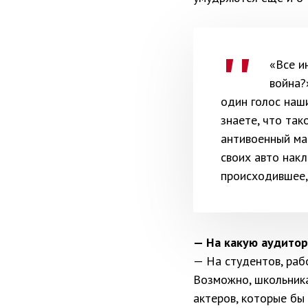
«Все и
война?
один голос наши
знаете, что так
антивоенный ма
своих авто нак
происходившее,
— На какую аудитор
— На студентов, ра
Возможно, школьника
актеров, которые бы