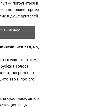
опытки погрузиться в
 — а половине героев
лик в душе зрителей.
лены и Федора
нятно, что это, но,
каз женщины о том,
 рубежа. Голоса
ек и одновременно
 что это и про его
кий сухопляс», автор
рясающая вещь.