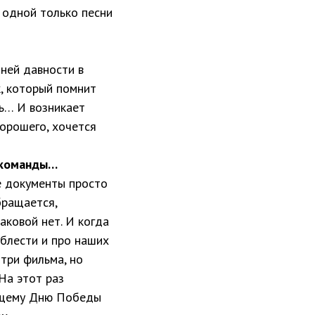
т одной только песни
ней давности в
к, который помнит
ть… И возникает
хорошего, хочется
й команды…
е документы просто
бращается,
аковой нет. И когда
облести и про наших
 три фильма, но
На этот раз
ующему Дню Победы