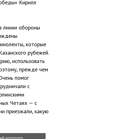
Победы» Кирилл
ва линии обороны
ерждены
киноленты, которые
Казанского рубежей.
орию, использовать
Поэтому, прежде чем
Очень помог
трудничали с
ерлинскими
ных Четаях — с
ни приезжали, какую
ий которого