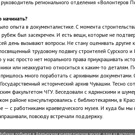
, руководитель регионального отделения «Волонтеров 
 начинать?
было опыта в документалистике. С момента строительст
м рубеж был засекречен. И есть вещи, которые не подтв
сей день вызывают вопросы. Не стану оценивать другие 
 посвященный трудовому подвигу строителей Сурского и 
о у нас просто нет морального права приукрашивать ист
ники или неаккуратно относиться к каким-то деталям. 
, пришлось много поработать с архивными документами. 
 Государственный исторический архив Чувашии. Тесно со
ским факультетом ЧГУ. Беседовали с ядринскими и шум
ком районе консультировались с библиотекарями, в Крас
ре — с работниками краеведческого музея. И куда бы мы 
апрашивали, повсюду встречали поддержку.
Чубуков побывал в Алатырском краеведческом музее, одна из экспозиц