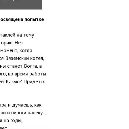
 посвящена попытке
ктаклей на тему
торию. Нет
 момент, когда
я Вяземский котел,
ны станет Волга, а
ого, во время работы
ей. Какую? Придется
тра и думаешь, как
ни и пироги напекут,
я на годы,
яет.