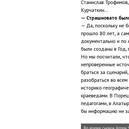
Станислав Трофимов
Курчаткин…
— Страшновато было
— Да, поскольку не 
прошло 80 лет, а са
документально и по 
были созданы в Год,
Но мы посчитали, чт
непроверенные источ
браться за сценарий
разобраться во всем
историко-географиче
краеведами. В Порец
педагогами, в Алаты
бы информацию ни з
Во время съемок Артем 