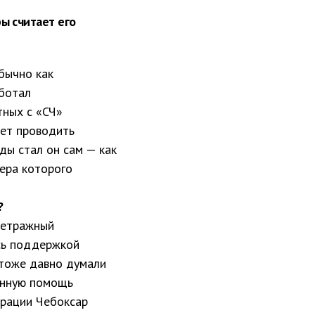
ы считает его
бычно как
аботал
тных с «СЧ»
ает проводить
ды стал он сам — как
ера которого
?
метражный
сь поддержкой
 тоже давно думали
ионную помощь
трации Чебоксар