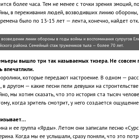
ится более часа. Тем не менее с точки зрения эмоций, п
йны, в переживания людей, возводивших линию обороны,
времена было по 13-15 лет — лента, конечно, найдет отк
 возведении линии обороны в годы войны и воспоминания супругов Е
йского района. Семейный стаж тружеников тыла — более 70 лет.
мьеры вышло три так называемых тизера. Не совсем по
ь впечатлили.
оролики, которые передают настроение. В одном — расс
, в другом — какие песни пели девушки на строительстве
йно, мы хотим сказать, что это история ста тысяч челов
ому, когда зритель смотрит, у него создается ощущение,
онизывает…
ина и ее группа «Ярды». Летом они записали песню «Сурс
рина. Когда мы ее услышали, сразу поняли, что это пот