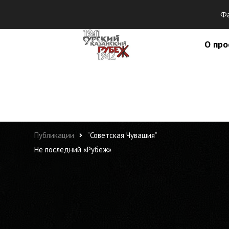
Фа
О про
Публикации
“Советская Чувашия”
Не последний «Рубеж»