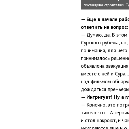
посвящена строителям С
— Еще в начале раб
ответить на вопрос:
— Думаю, да. В этом
Сурского рубежа, но,
понимания, для чего
принималось решение
объявлена эвакуация
вместе с ней и Сура
над фильмом обнару
дождаться премьер
— Интригует! Ну а 
— Конечно, это потр
тяжело-то… А героям
и стол накроют, и ча
умудряются еще и о 