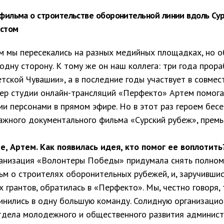
фильма о строительстве оборонительной линии вдоль Сур
стом
 мы пересекались на разных медийных площадках, но о
одну сторону. К тому же он наш коллега: три года прор
тской Чувашии», а в последние годы участвует в совмес
сер студии онлайн-трансляций «Перфекто» Артем помог
ми персонами в прямом эфире. Но в этот раз героем бесе
жного документального фильма «Сурский рубеж», премь
, Артем. Как появилась идея, кто помог ее воплотить
анизация «Волонтеры Победы» придумала снять полно
ьм о строителях оборонительных рубежей, и, заручивши
 грантов, обратилась в «Перфекто». Мы, честно говоря,
динились в одну большую команду. Солидную организац
отдела молодежного и общественного развития админис