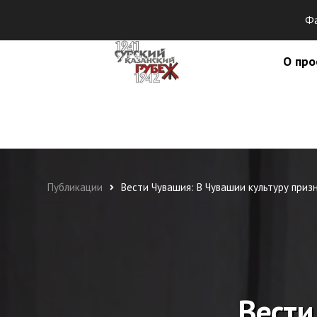
Фа
О про
Публикации
Вести Чувашия: В Чувашии культуру при
Вести