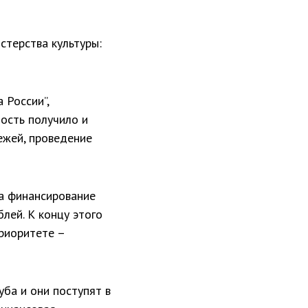
стерства культуры:
 России”,
ность получило и
ежей, проведение
а финансирование
лей. К концу этого
приоритете –
ба и они поступят в