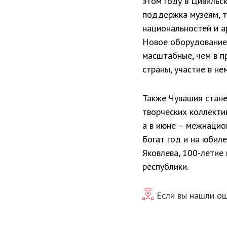
этом году в Цивильс
поддержка музеям, т
национальностей и а
Новое оборудование 
масштабные, чем в п
страны, участие в н
Также Чувашия стане
творческих коллекти
а в июне – межнацио
Богат год и на юбил
Яковлева, 100-летие
республики.
Если вы нашли ош