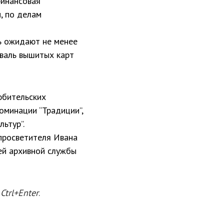
финансовая
, по делам
ь ожидают не менее
иваль вышитых карт
юбительских
оминации “Традиции”,
ьтур”.
просветителя Ивана
ей архивной службы
е
Ctrl+Enter
.