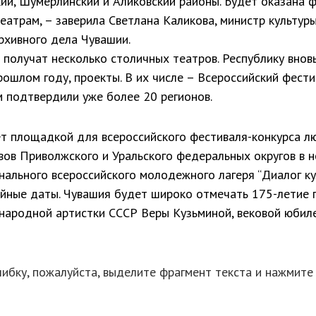
кий, Шумерлинский и Аликовский районы. Будет оказана 
еатрам, – заверила Светлана Каликова, министр культуры
рхивного дела Чувашии.
получат несколько столичных театров. Республику внов
рошлом году, проекты. В их числе – Всероссийский фест
ем подтвердили уже более 20 регионов.
т площадкой для всероссийского фестиваля-конкурса л
вов Приволжского и Уральского федеральных округов в н
нального всероссийского молодежного лагеря “Диалог кул
ейные даты. Чувашия будет широко отмечать 175-летие 
 народной артистки СССР Веры Кузьминой, вековой юбил
ибку, пожалуйста, выделите фрагмент текста и нажмит