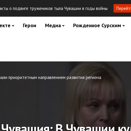
кты о подвиге тружеников тыла Чувашии в годы войны
Перейт
екте
Герои
Медиа
Рожденное Сурским
знали приоритетным направлением развития региона
 Чувашия: В Чувашии ку