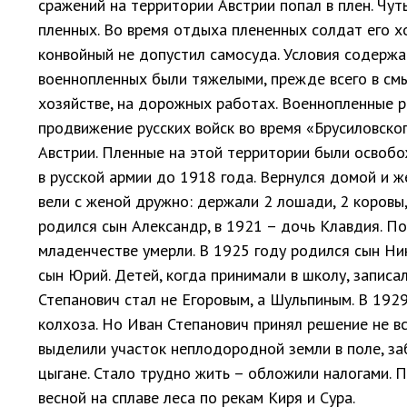
сражений на территории Австрии попал в плен. Чут
пленных. Во время отдыха плененных солдат его х
конвойный не допустил самосуда. Условия содержа
военнопленных были тяжелыми, прежде всего в смы
хозяйстве, на дорожных работах. Военнопленные ра
продвижение русских войск во время «Брусиловског
Австрии. Пленные на этой территории были освоб
в русской армии до 1918 года. Вернулся домой и ж
вели с женой дружно: держали 2 лошади, 2 коровы, 
родился сын Александр, в 1921 – дочь Клавдия. По
младенчестве умерли. В 1925 году родился сын Ник
сын Юрий. Детей, когда принимали в школу, запис
Степанович стал не Егоровым, а Шульпиным. В 192
колхоза. Но Иван Степанович принял решение не вс
выделили участок неплодородной земли в поле, за
цыгане. Стало трудно жить – обложили налогами. П
весной на сплаве леса по рекам Киря и Сура.