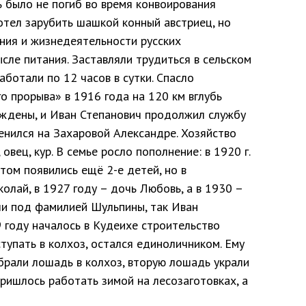
ь было не погиб во время конвоирования
отел зарубить шашкой конный австриец, но
ния и жизнедеятельности русских
сле питания. Заставляли трудиться в сельском
ботали по 12 часов в сутки. Спасло
о прорыва» в 1916 года на 120 км вглубь
ождены, и Иван Степанович продолжил службу
енился на Захаровой Александре. Хозяйство
овец, кур. В семье росло пополнение: в 1920 г.
том появились ещё 2-е детей, но в
олай, в 1927 году – дочь Любовь, а в 1930 –
али под фамилией Шульпины, так Иван
9 году началось в Кудеихе строительство
тупать в колхоз, остался единоличником. Ему
брали лошадь в колхоз, вторую лошадь украли
ришлось работать зимой на лесозаготовках, а