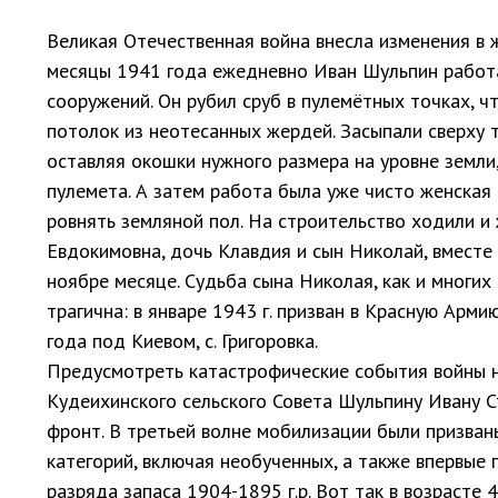
Великая Отечественная война внесла изменения в ж
месяцы 1941 года ежедневно Иван Шульпин работа
сооружений. Он рубил сруб в пулемётных точках, ч
потолок из неотесанных жердей. Засыпали сверху т
оставляя окошки нужного размера на уровне земли
пулемета. А затем работа была уже чисто женская 
ровнять земляной пол. На строительство ходили и
Евдокимовна, дочь Клавдия и сын Николай, вместе
ноябре месяце. Судьба сына Николая, как и многих
трагична: в январе 1943 г. призван в Красную Арм
года под Киевом, с. Григоровка.
Предусмотреть катастрофические события войны ни
Кудеихинского сельского Совета Шульпину Ивану С
фронт. В третьей волне мобилизации были призван
категорий, включая необученных, а также впервые 
разряда запаса
1904-1895
г.р. Вот так в возрасте