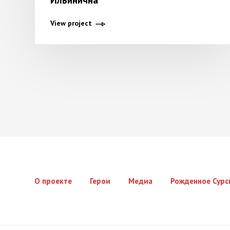
Ильинична
View project
О проекте
Герои
Медиа
Рожденное Сурс