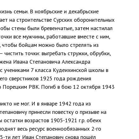
изнь семьи. В ноябрьские и декабрьские
ет на строительстве Сурских оборонительных
тобы стены были бревенчатые, затем настилал
очки все мужчины, работавшие вместе с ним,
, чтобы бойцам можно было стрелять из
– чистить точки: выгребать стружки, обрубки,
 жена Ивана Степановича Александра
 с учениками 7 класса Кудеихинской школы в
 его сверстников 1925 года рождения
ию Порецким РВК. Погиб в бою 12 октября 1943
кто не мог. И в январе 1942 года из
тепановичу принесли повестку о призыве на
ы остатки возрастов
1905-1921
г.р. обеих
поднят весь ресурс военнообязанных 2-го
 45-ти лет Иван Степанович снова пошёл