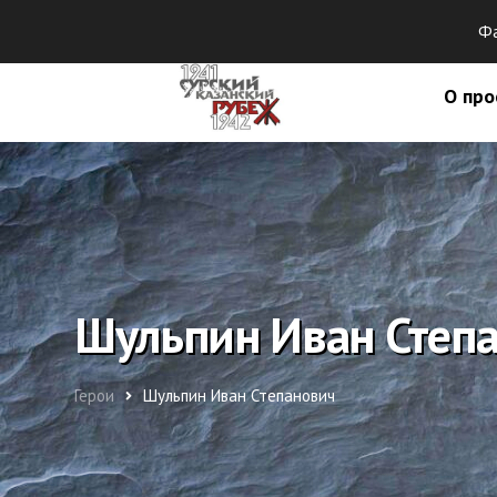
Фа
О про
Шульпин Иван Степ
Герои
Шульпин Иван Степанович