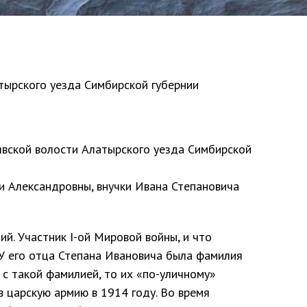
тырского уезда Симбирской губернии
явской волости Алатырского уезда Симбирской
и Александровны, внучки Ивана Степановича
й. Участник I-ой Мировой войны, и что
 У его отца Степана Ивановича была фамилия
й с такой фамилией, то их «по-уличному»
в царскую армию в 1914 году. Во время