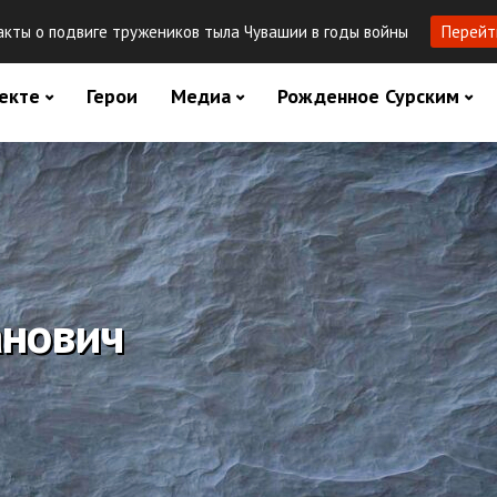
кты о подвиге тружеников тыла Чувашии в годы войны
Перейт
екте
Герои
Медиа
Рожденное Сурским
анович