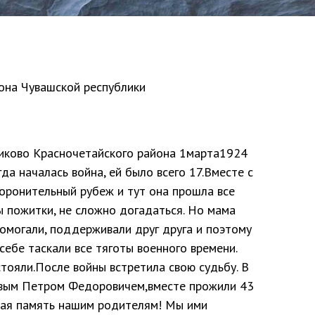
она Чувашской республики
ликово Красночетайского района 1марта1924
гда началась война, ей было всего 17.Вместе с
оронительный рубеж и тут она прошла все
ы пожитки, не сложно догадаться. Но мама
помогали, поддерживали друг друга и поэтому
себе таскали все тяготы военного времени.
стояли.После войны встретила свою судьбу. В
овым Петром Федоровичем,вместе прожили 43
чная память нашим родителям! Мы ими