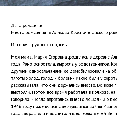
Дата рождения:
Место рождения: д.Аликово Красночетайского рай
История трудового подвига:
Моя мама, Мария Егоровна ,родилась в деревне А
года. Рано осиротела, выросла у родственников. Ко
другими односельчанами ее демобилизовали на об
тяготы:холод, голод и болезни.Какие были у сирот
рассказывала, что они держались вместе. Во всем 
выстояли. Потом все время работала в колхозе, на 
Говорила, иногда впрягались вместо лошади ,но вы
1946 году поженились с вернувшимся войны Иван
года , вырастили и воспитали шестерых детей Ве