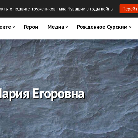
кты о подвиге тружеников тыла Чувашии в годы войны
Перейт
екте
Герои
Медиа
Рожденное Сурским
Мария Егоровна