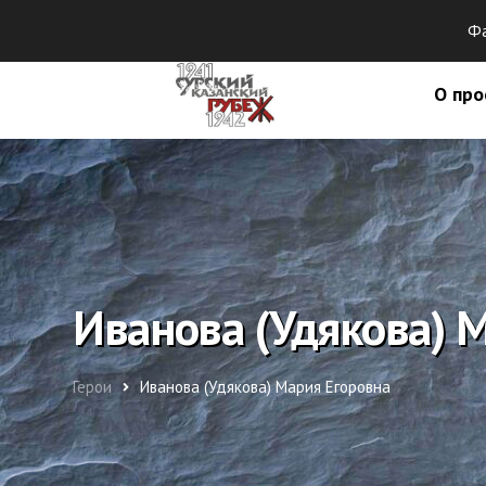
Фа
О про
Иванова (Удякова) 
Герои
Иванова (Удякова) Мария Егоровна