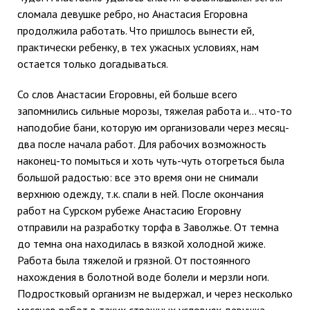
сломала девушке ребро, но Анастасия Егоровна
продолжила работать. Что пришлось вынести ей,
практически ребенку, в тех ужасных условиях, нам
остается только догадываться.
Со слов Анастасии Егоровны, ей больше всего
запомнились сильные морозы, тяжелая работа и… что-то
наподобие бани, которую им организовали через месяц-
два после начала работ. Для рабочих возможность
наконец-то помыться и хоть чуть-чуть отогреться была
большой радостью: все это время они не снимали
верхнюю одежду, т.к. спали в ней. После окончания
работ на Сурском рубеже Анастасию Егоровну
отправили на разработку торфа в Заволжье. От темна
до темна она находилась в вязкой холодной жиже.
Работа была тяжелой и грязной. От постоянного
нахождения в болотной воде болели и мерзли ноги.
Подростковый организм не выдержал, и через несколько
месяцев работ в таких страшных условиях девушка