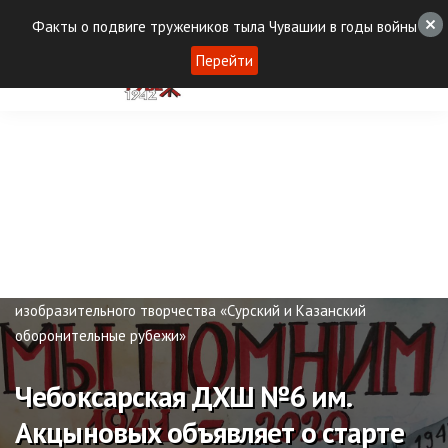
Факты о подвиге тружеников тыла Чувашии в годы войны
Перейти
Новости
Чебоксарская ДХШ №6 им. Акцыновых объявляет
о старте Республиканского конкурса детского
изобразительного творчества «Сурский и Казанский
оборонительные рубежи»
Чебоксарская ДХШ №6 им.
Акцыновых объявляет о старте