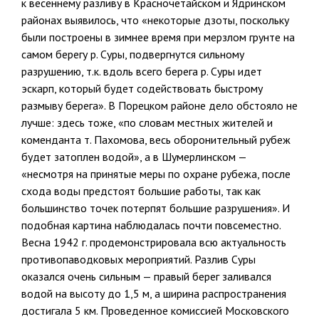
к весеннему разливу в Красночетайском и Ядринском
районах выявилось, что «некоторые дзоты, поскольку
были построены в зимнее время при мерзлом грунте на
самом берегу р. Суры, подвергнутся сильному
разрушению, т.к. вдоль всего берега р. Суры идет
эскарп, который будет содействовать быстрому
размыву берега». В Порецком районе дело обстояло не
лучше: здесь тоже, «по словам местных жителей и
коменданта т. Пахомова, весь оборонительный рубеж
будет затоплен водой», а в Шумерлинском —
«несмотря на принятые меры по охране рубежа, после
схода воды предстоят большие работы, так как
большинство точек потерпят большие разрушения». И
подобная картина наблюдалась почти повсеместно.
Весна 1942 г. продемонстрировала всю актуальность
противопаводковых мероприятий. Разлив Суры
оказался очень сильным — правый берег заливался
водой на высоту до 1,5 м, а ширина распространения
достигала 5 км. Проведенное комиссией Московского