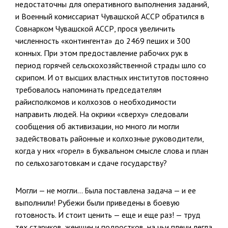
недостаточны для оперативного выполнения заданий,
и Военный комиссариат Чувашской АССР обратился в
Совнарком Чувашской АССР, прося увеличить
численность «контингента» до 2469 пеших и 300
конных. При этом предоставление рабочих рук в
период горячей сельскохозяйственной страды шло со
скрипом. И от высших властных институтов постоянно
требовалось напоминать председателям
райисполкомов и колхозов о необходимости
направить людей. На окрики «сверху» следовали
сообщения об активизации, но много ли могли
задействовать районные и колхозные руководители,
когда у них «горел» в буквальном смысле слова и план
по сельхозаготовкам и сдаче государству?
Могли — не могли… Была поставлена задача — и ее
выполнили! Рубежи были приведены в боевую
готовность. И стоит ценить — еще и еще раз! — труд
тех стариков, женщин и подростков, на чьи плечи легла