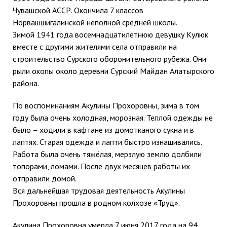
Чувашской АССР. Окончила 7 классов
Норвашшигалинской неполной средней школы.
Зимой 1941 года восемнадцатилетнюю девушку Кулюк
вместе с другими жителями села отправили на
строительство Сурского оборонительного рубежа. Они
рыли окопы около деревни Сурский Майдан Алатырского
района.
По воспоминаниям Акулины Прохоровны, зима в том
году была очень холодная, морозная. Теплой одежды не
было – ходили в кафтане из домотканого сукна и в
лаптях. Старая одежда и лапти быстро изнашивались.
Работа была очень тяжёлая, мерзлую землю долбили
топорами, ломами. После двух месяцев работы их
отправили домой.
Вся дальнейшая трудовая деятельность Акулины
Прохоровны прошла в родном колхозе «Труд».
Акулина Прохоровна умерла 7 июня 2017 года на 94