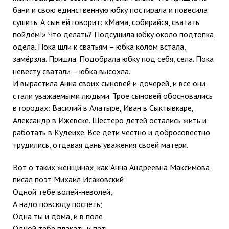
бани и свою единственную юбку постирала и повесила
сушить. А сын ей говорит: «Мама, собирайся, сватать
пойдём!» Что делать? Подсушила юбку около подтопка,
одела. Пока шли к сватьям – юбка колом встала,
замёрзла. Пришла. Подобрала юбку под себя, села. Пока
невесту сватали – юбка высохла.
И вырастила Анна своих сыновей и дочерей, и все они
стали уважаемыми людьми. Трое сыновей обосновались
в городах: Василий в Алатыре, Иван в Сыктывкаре,
Александр в Ижевске. Шестеро детей остались жить и
работать в Кудеихе. Все дети честно и добросовестно
трудились, отдавая дань уважения своей матери.
Вот о таких женщинах, как Анна Андреевна Максимова,
писал поэт Михаил Исаковский:
Одной тебе волей-неволей,
А надо повсюду поспеть;
Одна ты и дома, и в поле,
Одной тебе плакать и петь.