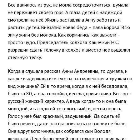
Все валилось из рук, не могла сосредоточиться, думала
не переживёт своего горя. А глаза детей с надеждой
смотрели на неё. Жизнь заставляла Анну работать и
растить детей. Внезапно новая беда – пала корова. Всю
зиму жили без молока. Как кормились, как выжили –
просто чудо. Председатель колхоза Кашечкин Н.С.
разрешил сдать тёлочку в колхоз и вместо неё выделил
стельную телку.
Когда я слушала рассказ Анны Андреевны, то думала, и
как же выдержала все тяготы эта маленькая и хрупкая на
вид женщина? Ей в то время, когда я с ней беседовала,
было за 80, а она спокойна, весела, приветлива. Вот он –
русский женский характер. А ведь когда-то и она была
молодой, и в люди ей хотелось выйти, песни попеть.
Голос у неё был красивый, задушевный. Да одеть ей
было нечего, даже платка повязать на голову не было.
Она вдруг вспомнила, как собрался сын Володя
жениться. Дело было зимой, она только что пришла из