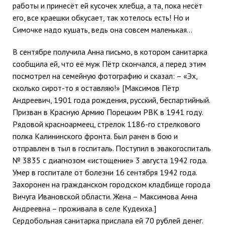
работы и принесёт ей кусочек хлебца, а та, пока несёт
его, все краешки обкусает, так хотелось есть! Но и
Симочке надо кушать, ведь она совсем маленькая…
В сентябре получила Анна письмо, в котором санитарка
сообщила ей, что её муж Пётр скончался, а перед этим
посмотрел на семейную фотографию и сказал: – «Эх,
сколько сирот-то я оставляю!» [Максимов Пётр
Андреевич, 1901 года рождения, русский, беспартийный.
Призван в Красную Армию Порецким РВК в 1941 году.
Рядовой красноармеец, стрелок 1186-го стрелкового
полка Калининского фронта. Был ранен в бою и
отправлен в тыл в госпиталь. Поступил в эвакогоспиталь
№ 3835 с диагнозом «истощение» 3 августа 1942 года.
Умер в госпитале от болезни 16 сентября 1942 года.
Захоронен на гражданском городском кладбище города
Вичуга Ивановской области. Жена – Максимова Анна
Андреевна – проживала в селе Кудеиха.]
Сердобольная санитарка прислала ей 70 рублей денег.