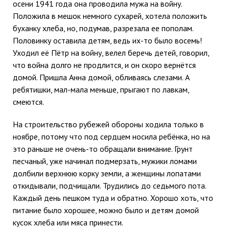
осени 1941 года она проводила мужа на войну.
Положила в мешок немного сухарей, хотела положить
буханку хлеба, но, подумав, разрезала ее пополам.
Половинку оставила детям, ведь их-то было восемь!
Уходил её Пётр на войну, велел беречь детей, говорил,
что война долго не продлится, и он скоро вернётся
домой. Пришла Анна домой, обливаясь слезами. А
ребятишки, мал-мала меньше, прыгают по лавкам,
смеются.
На строительство рубежей обороны ходила только в
ноябре, потому что под сердцем носила ребёнка, но на
это раньше не очень-то обращали внимание. Грунт
песчаный, уже начинал подмерзать, мужики ломами
долбили верхнюю корку земли, а женщины лопатами
откидывали, подчищали. Трудились до седьмого пота.
Каждый день пешком туда и обратно. Хорошо хоть, что
питание было хорошее, можно было и детям домой
кусок хлеба или мяса принести.