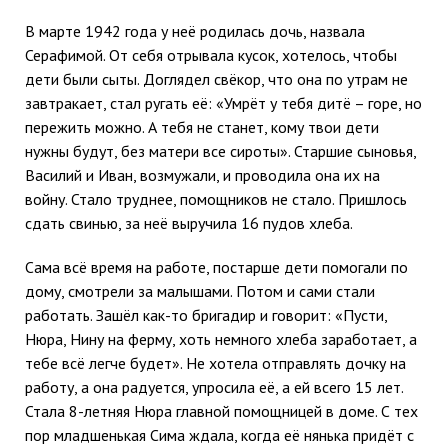
В марте 1942 года у неё родилась дочь, назвала
Серафимой. От себя отрывала кусок, хотелось, чтобы
дети были сыты. Доглядел свёкор, что она по утрам не
завтракает, стал ругать её: «Умрёт у тебя дитё – горе, но
пережить можно. А тебя не станет, кому твои дети
нужны будут, без матери все сироты». Старшие сыновья,
Василий и Иван, возмужали, и проводила она их на
войну. Стало труднее, помощников не стало. Пришлось
сдать свинью, за неё выручила 16 пудов хлеба.
Сама всё время на работе, постарше дети помогали по
дому, смотрели за малышами. Потом и сами стали
работать. Зашёл как-то бригадир и говорит: «Пусти,
Нюра, Нину на ферму, хоть немного хлеба заработает, а
тебе всё легче будет». Не хотела отправлять дочку на
работу, а она радуется, упросила её, а ей всего 15 лет.
Стала 8-летняя Нюра главной помощницей в доме. С тех
пор младшенькая Сима ждала, когда её нянька придёт с