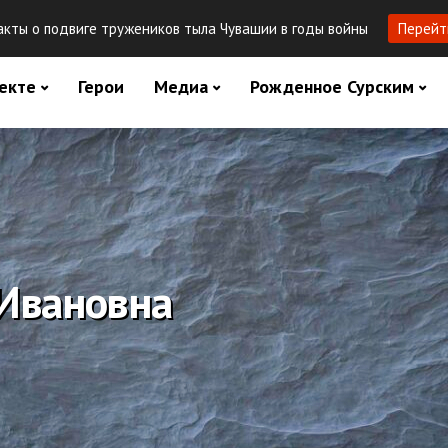
кты о подвиге тружеников тыла Чувашии в годы войны
Перейт
екте
Герои
Медиа
Рожденное Сурским
 Ивановна