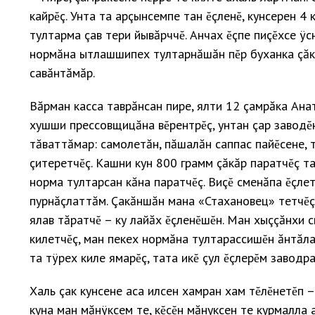
кайрĕç. Унта та арçынсемпе тан ĕçленĕ, кунсерен 4
тултарма çав тери йывăрччĕ. Анчах ĕçпе пиçĕхсе ÿ
нормăна ытлашшипех тултарнăшăн пĕр буханка çăкă
савăнтăмăр.
Вăрман касса таврăнсан пире, ялти 12 çамрăка Ана
хушши прессовщицăна вĕрентрĕç, унтан çар заводĕн
тăваттăмар: самолетăн, пăшалăн саппас пайĕсене, 
çитеретчĕç. Кашни кун 800 грамм çăкăр паратчĕç та
норма тултарсан кăна паратчĕç. Виçĕ сменăпа ĕçле
пурнăçлаттăм. Çакăншăн мана «Стахановец» тетчĕç,
ялав тăратчĕ – ку лайăх ĕçленĕшĕн. Ман хыççăнхи 
килетчĕç, ман пекех нормăна тултарассишĕн ăнтăла
та тÿрех киле ямарĕç, тата икĕ çул ĕçлерĕм заводра
Халь çак кунсене аса илсен хамран хам тĕлĕнетĕп –
куна ман мăнÿксем те, кĕсĕн мăнуксен те курмалла