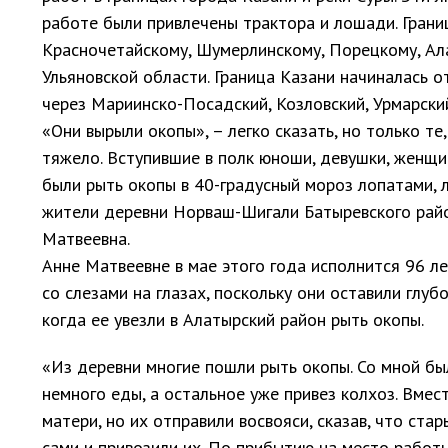
работе были привлечены трактора и лошади. Грани
Красночетайскому, Шумерлинскому, Порецкому, А
Ульяновской области. Граница Казани начиналась о
через Мариинско-Посадский, Козловский, Урмарски
«Они вырыли окопы», – легко сказать, но только те
тяжело. Вступившие в полк юноши, девушки, женщи
были рыть окопы в 40-градусный мороз лопатами, л
жители деревни Норваш-Шигали Батыревского райо
Матвеевна.
Анне Матвеевне в мае этого года исполнится 96 ле
со слезами на глазах, поскольку они оставили глубо
когда ее увезли в Алатырский район рыть окопы.
«Из деревни многие пошли рыть окопы. Со мной б
немного еды, а остальное уже привез колхоз. Вме
матери, но их отправили восвояси, сказав, что ст
сами и привозили их. По прибытию на место работы