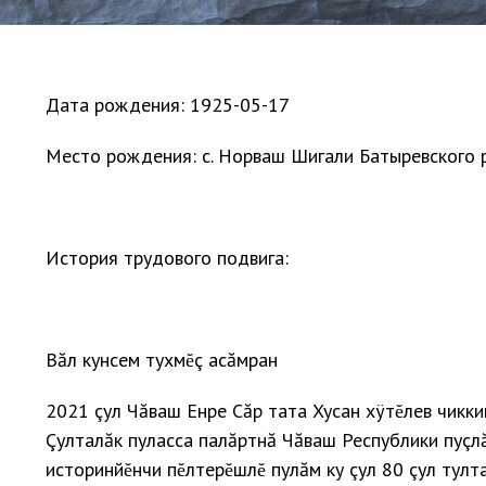
Дата рождения: 1925-05-17
Место рождения: с. Норваш Шигали Батыревского 
История трудового подвига:
Вăл кунсем тухмĕç асăмран
2021 çул Чăваш Енре Сăр тата Хусан хÿтĕлев чикки
Çулталăк пуласса палăртнă Чăваш Республики пуçл
историнйĕнчи пĕлтерĕшлĕ пулăм ку çул 80 çул тулта