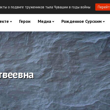
кты о подвиге тружеников тыла Чувашии в годы войны
Перейт
екте
Герои
Медиа
Рожденное Сурским
твеевна