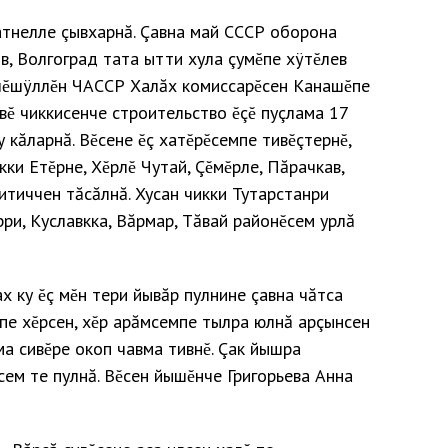
атнелле çывхарнă. Çавна май СССР оборона
ов, Волгоград тата ытти хула çумĕпе хÿтĕлев
лĕшÿллĕн ЧАССР Халăх комиссарĕсен Канашĕпе
ĕ чиккисенче строительство ĕçĕ пуçлама 17
 кăларнă. Вĕсене ĕç хатĕрĕсемпе тивĕçтернĕ,
кки Етĕрне, Хĕрлĕ Чутай, Çĕмĕрле, Пăрачкав,
итиччен тăсăлнă. Хусан чикки Тутарстанри
ри, Куславкка, Вăрмар, Тăвай районĕсем урлă
ах ку ĕç мĕн тери йывăр пулнине çавна чăтса
мпе хĕрсен, хĕр арăмсемпе тылра юлнă арçынсен
ма сивĕре окоп чавма тивнĕ. Çак йышра
м те пулнă. Вĕсен йышĕнче Григорьева Анна