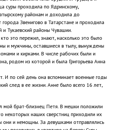
ца суры проходила по Ядринскому,
латырскому районам и доходила до
т города Звенигово в Татарстане и проходила
й и Тукаевский районы Чувашии.
, кто это пережил, знают, насколько это было
ны и мужчины, оставшиеся в тылу, вынуждены
омами и кирками. В числе рабочих были и
на, родом из которой и была Григорьева Анна
т. И по сей день она вспоминает военные годы
кий след в ее жизни. Анне было всего 16 лет,
ыл мой брат-близнец Петя. В мешки положили
сто некоторых наших сверстниц приходили их
ары они и немощны. За девушками отправлялись
 мы поселились в квартире на берегу Суры.