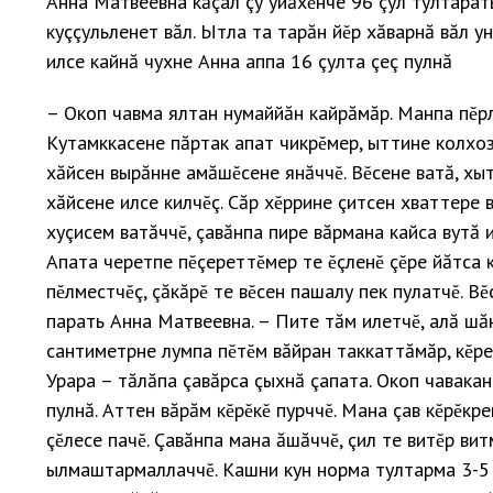
Анна Матвеевна кăçал çу уйăхĕнче 96 çул тултарать
куççульленет вăл. Ытла та тарăн йĕр хăварнă вăл у
илсе кайнă чухне Анна аппа 16 çулта çеç пулнă
– Окоп чавма ялтан нумаййăн кайрăмăр. Манпа пĕр
Кутамккасене пăртак апат чикрĕмер, ыттине колхоз
хăйсен вырăнне амăшĕсене янăччĕ. Вĕсене ватă, хыт
хăйсене илсе килчĕç. Сăр хĕррине çитсен хваттере 
хуçисем ватăччĕ, çавăнпа пире вăрмана кайса вутă и
Апата черетпе пĕçереттĕмер те ĕçленĕ çĕре йăтса 
пĕлместчĕç, çăкăрĕ те вĕсен пашалу пек пулатчĕ. Вĕ
парать Анна Матвеевна. – Пите тăм илетчĕ, алă шă
сантиметрне лумпа пĕтĕм вăйран таккаттăмăр, кĕре
Урара – тăлăпа çавăрса çыхнă çапата. Окоп чавака
пулнă. Аттен вăрăм кĕрĕкĕ пурччĕ. Мана çав кĕрĕкр
çĕлесе пачĕ. Çавăнпа мана ăшăччĕ, çил те витĕр вит
ылмаштармаллаччĕ. Кашни кун норма тултарма 3-5 