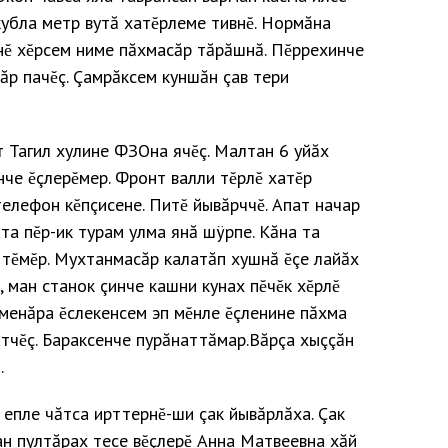
 кубла метр вутă хатĕрлеме тивнĕ. Нормăна
снĕ хĕрсем ниме пăхмасăр тăрăшнă. Пĕррехинче
р пачĕç. Çамрăксем куншăн çав тери
т Тагил хулине ФЗОна ячĕç. Малтан 6 уйăх
че ĕçлерĕмер. Фронт валли тĕрлĕ хатĕр
телефон кĕпçисене. Питĕ йывăрччĕ. Апат начар
та пĕр-ик турам улма янă шÿрпе. Кăна та
ттĕмĕр. Мухтанмасăр калатăп хушнă ĕçе лайăх
 ман станок çинче кашни кунах пĕчĕк хĕрлĕ
сменăра ĕслекенсем эп мĕнле ĕçленине пăхма
тчĕç. Бараксенче пурăнаттăмар.Вăрçа хыççăн
.
 епле чăтса ирттернĕ-ши çак йывăрлăха. Çак
 ан пултăрах тесе вĕçлерĕ Анна Матвеевна хăй