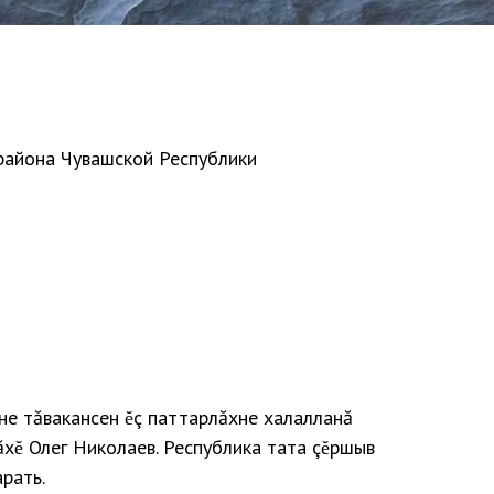
района Чувашской Республики
не тăвакансен ĕç паттарлăхне халалланă
ăхĕ Олег Николаев. Республика тата çĕршыв
рать.