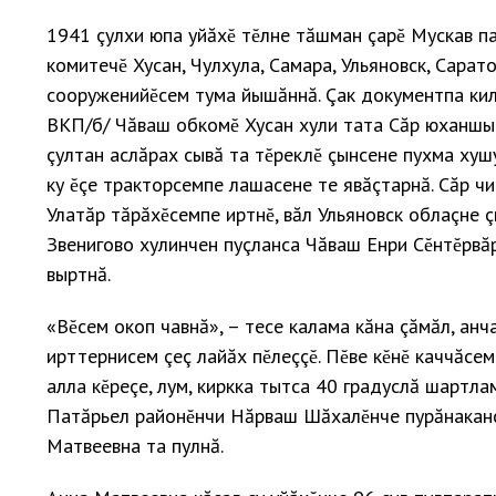
1941 çулхи юпа уйăхĕ тĕлне тăшман çарĕ Мускав п
комитечĕ Хусан, Чулхула, Самара, Ульяновск, Сарат
сооруженийĕсем тума йышăннă. Çак документпа ки
ВКП/б/ Чăваш обкомĕ Хусан хули тата Сăр юханшыв
çултан аслăрах сывă та тĕреклĕ çынсене пухма хушу
ку ĕçе тракторсемпе лашасене те явăçтарнă. Сăр чи
Улатăр тăрăхĕсемпе иртнĕ, вăл Ульяновск облаçне ç
Звенигово хулинчен пуçланса Чăваш Енри Сĕнтĕрвăр
выртнă.
«Вĕсем окоп чавнă», – тесе калама кăна çăмăл, анч
ирттернисем çеç лайăх пĕлеççĕ. Пĕве кĕнĕ каччăсе
алла кĕреçе, лум, киркка тытса 40 градуслă шартла
Патăрьел районĕнчи Нăрваш Шăхалĕнче пурăнакансе
Матвеевна та пулнă.