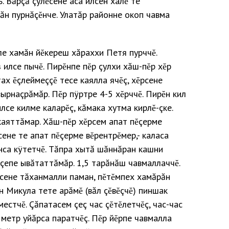
. Вăрçă çулĕсене аса илсен халĕ те
нăн пурнăçĕнче. Улатăр районне окоп чавма
ле хамăн йĕкереш хăраххи Петя пурччĕ.
 илсе пычĕ. Пирĕнпе пĕр çулхи хăш-пĕр хĕр
ах ĕçлеймеççĕ тесе каялла ячĕç, хĕрсене
вырнаçрăмăр. Пĕр пÿртре 4-5 хĕрччĕ. Пирĕн кил
лсе килме каларĕç, кăмака хутма кирлĕ-çке.
каяттăмар. Хăш-пĕр хĕрсем апат пĕçерме
сене те апат пĕçерме вĕрентрĕмер,- каласа
нса кÿтетчĕ. Тăпра хытă шăннăран кашни
çепе ывăтаттăмăр. 1,5 тарăнăш чавмаллаччĕ.
нсене тăханмалли паман, пĕтĕмпех хамăрăн
ен Микула тете арăмĕ (вăл çĕвĕçчĕ) пиншак
местчĕ. Çăпатасем çеç час çĕтĕлетчĕç, час-час
метр уйăрса паратчĕç. Пĕр йĕрпе чавмалла