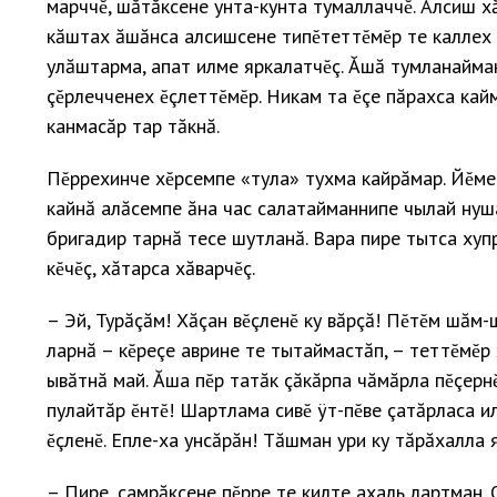
марччĕ, шăтăксене унта-кунта тумаллаччĕ. Алсиш х
кăштах ăшăнса алсишсене типĕтеттĕмĕр те каллех 
улăштарма, апат илме яркалатчĕç. Ăшă тумланайман 
çĕрлечченех ĕçлеттĕмĕр. Никам та ĕçе пăрахса кай
канмасăр тар тăкнă.
Пĕррехинче хĕрсемпе «тула» тухма кайрăмар. Йĕме
кайнă алăсемпе ăна час салатайманнипе чылай нуш
бригадир тарнă тесе шутланă. Вара пире тытса хуп
кĕчĕç, хăтарса хăварчĕç.
– Эй, Турăçăм! Хăçан вĕçленĕ ку вăрçă! Пĕтĕм шăм-
ларнă – кĕреçе аврине те тытаймастăп, – теттĕмĕр
ывăтнă май. Ăша пĕр татăк çăкăрпа чăмăрла пĕçернĕ
пулайтăр ĕнтĕ! Шартлама сивĕ ÿт-пĕве çатăрласа ил
ĕçленĕ. Епле-ха унсăрăн! Тăшман ури ку тăрăхалла я
– Пире, çамрăксене пĕрре те килте ахаль лартман. 