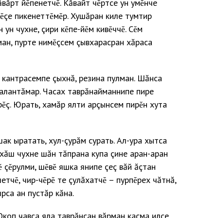
ăвăрт йĕпенетчĕ. Кăвайт чĕртсе ун умĕнче
ĕçе пикенеттĕмĕр. Хушăран киле тумтир
ун чухне, çири кĕпе-йĕм кивĕччĕ. Сĕм
ман, пурте нимĕçсем çывхарасран хăраса
 кантрасемпе çыхнă, резина пулман. Шăнса
алантăмар. Часах таврăнайманнипе пире
рĕç. Юрать, хамăр ялти арçынсем пирĕн хута
шак ыратать, хул-çурăм сурать. Ал-ура хытса
 хăш чухне шăн тăпрана купа çине аран-аран
 çĕрулми, шĕвĕ яшка янипе çеç вăй ăçтан
етчĕ, чир-чĕрĕ те çулăхатчĕ – пурпĕрех чăтнă,
рса ан пустăр кăна.
Окоп чавса яла таврăнсан вăрман касма илсе