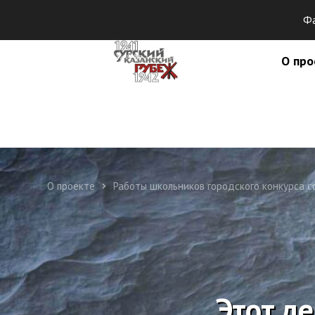
Фа
О про
О проекте
Работы школьников городского конкурса 
Этот д