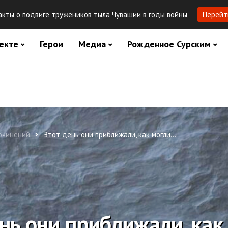
кты о подвиге тружеников тыла Чувашии в годы войны
Перейт
екте
Герои
Медиа
Рожденное Сурским
сочинений
Этот день они приближали, как могли…
ень они приближали, как