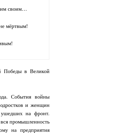
ним своим…
не мёртвым!
ивым!
й Победы в Великой
ода. События войны
подростков и женщин
, ушедших на фронт.
и вся промышленность
ому на предприятия