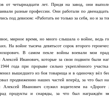
ов от четырнадцати лет. Придя на завод, они выпо
аивали разные профессии. Они работали по двенадцать 
лись под девизом: «Работать не только за себя, но и за 
ивое, мирное время, но много слышала о войне, ведь г
их. На войне тысяча девятьсот сорок второго героиче
охорович. В самом пекле войны воевали мои пра
 Алексей Иванович, которые за свои подвиги были на
1944 года при прорыве сильно укреплённого участк
менил вышедшего из боя товарища и в одиночку вёл бе
вовал продвижению наших частей вперёд, за что был н
н Алексей Иванович служил водителем на «Дороге 
рад продукты и снаряды, за что был награждён м