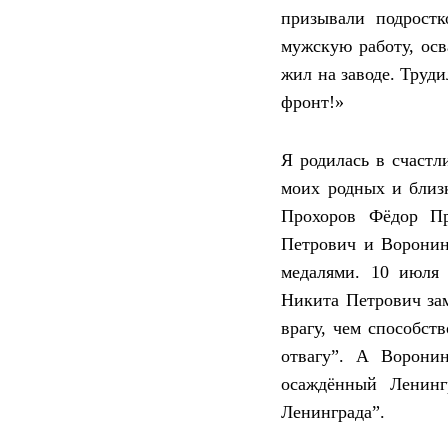
призывали подростк
мужскую работу, осв
жил на заводе. Труди
фронт!»
Я родилась в счастл
моих родных и близк
Прохоров Фёдор Пр
Петрович и Воронин
медалями.
10 июля 
Никита Петрович за
врагу, чем способст
отвагу”. А Ворони
осаждённый Ленинг
Ленинграда”.