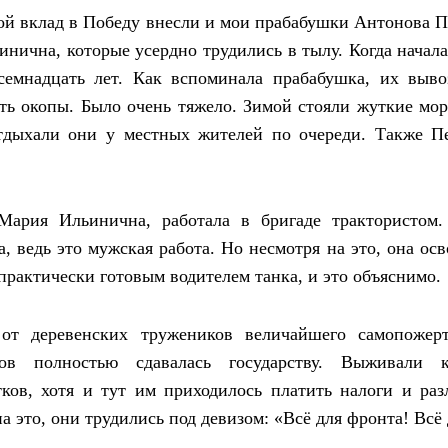
ой вклад в Победу внесли и мои прабабушки Антонова 
нична, которые усердно трудились в тылу. Когда начала
емнадцать лет. Как вспоминала прабабушка, их выв
ть окопы. Было очень тяжело. Зимой стояли жуткие мор
Отдыхали они у местных жителей по очереди. Также П
Мария Ильинична, работала в бригаде трактористом.
, ведь это мужская работа. Но несмотря на это, она осв
практически готовым водителем танка, и это объяснимо.
 от деревенских тружеников величайшего самопожерт
ов полностью сдавалась государству. Выживали 
тков, хотя и тут им приходилось платить налоги и раз
а это, они трудились под девизом: «Всё для фронта! Всё