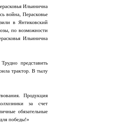
Перасковья Ильинична
сь война, Перасковье
озили в Янтиковский
озы, по возможности
ерасковья Ильинична
 Трудно представить
оила трактор. В тылу
вования. Продукция
колхозники за счет
личные обязательные
 для победы!»