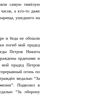
лняли самую тяжёлую
часов, а кто-то даже
товарища, ушедшего на
оре и беда не обошли
ски погиб мой прадед
деды Петров Никита
граждены орденами и
а мой прадед Петров
спрерывный огонь по
аграждён медалью “За
жизни”. Подвозил в
едалью “За оборону