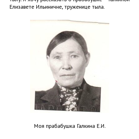
Елизавете Ильиничне, труженице тыла.
Моя прабабушка Галкина Е.И.