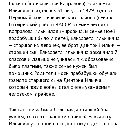
Галкина (в девичестве Капралова) Елизавета
Ильинична родилась 31 августа 1929 года в с.
Первомайское Первомайского района (сейчас
Батыревский район) ЧАССР в семье лесника
Капралова Ильи Владимировича. В семье моей
прабабушки было 7 детей, Елизавета Ильинична
– старшая из девочек, ее брат Дмитрий Ильич –
старший сын. Елизавета Ильинична закончила 7
классов и дальше не училась, т.к. образование
было платным, также семье нужен был
помощник. Родители моей прабабушки обучали
грамоте старшего сына Дмитрия Ильича,
который после войны стал очень уважаемым
человеком в районе.
Так как семья была большая, а старший брат
учился, то отец брал помощницей Елизавету
Ильиничну с собой в лес, поэтому с детства она