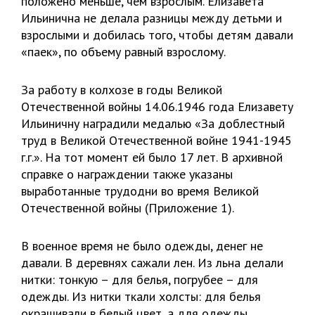
положено меньше, чем взрослым. Елизавета
Ильинична не делала разницы между детьми и
взрослыми и добилась того, чтобы детям давали
«паек», по объему равный взрослому.
За работу в колхозе в годы Великой
Отечественной войны 14.06.1946 года Елизавету
Ильиничну наградили медалью «За доблестный
труд в Великой Отечественной войне 1941-1945
г.г.». На тот момент ей было 17 лет. В архивной
справке о награждении также указаны
выработанные трудодни во время Великой
Отечественной войны (Приложение 1).
В военное время не было одежды, денег не
давали. В деревнях сажали лен. Из льна делали
нитки: тонкую – для белья, погрубее – для
одежды. Из нитки ткали холсты: для белья
окрашивали в белый цвет, а для одежды