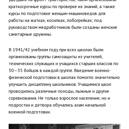
крат­косрочные курсы по проверке их знаний, а также
курсы по подготов­ке женщин-машиноведов для
работы на жатках, косилках, лобогрей­ках; под
руководством медработников были созданы женские
сани­тарные дружины.
В 1941/42 учебном году при всех школах были
организованы группы самозащиты из учителей,
технических служащих и учащихся старших классов по
30—35 бойцов в каждой группе. Введение военно-
физиче­ской подготовки в школах помогло значительно
улучшить дисциплину школьников. Учащимися школ
проводились различные походы, лыж­ные и другие
соревнования. Не только взрослое население, но и
под­ростки и детвора обучались азам начальной
военной подготовки.