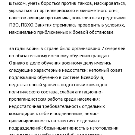
штыком, уметь бороться против танков, маскироваться,
укрываться от артил­лерийского и минометного огня,
налетов авиации противника, пользо­ваться средствами
ПВО, ПВХО. Занятия стремились проводить в усло­виях,
максимально приближенных к боевой обстановке.
За годы войны в стране было организовано 7 очередей
по обяза­тельному военному обучению граждан.
Однако в деле обучения воен­ному делу имелись
следующие характерные недостатки: неполный охват
подлежащих обучению в системе Всевобуча,
недостаточный уровень подготовки командно-
политического состава, слабая агита­ционно-
пропагандистская работа среди населения;
недостаточная тре­бовательность отдельных
командиров к себе и подчиненным; недис­
циплинированность на занятиях отдельных
подразделений; безыни­циативность в изготовлении
самодельных учебных пособий; недостаток