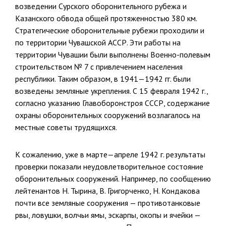
возведении Сурского оборонительного рубе­жа и
Казанского обвода общей протяженностью 380 км.
Стратегиче­ские оборонительные рубежи проходили и
по территории Чувашской АССР. Эти работы на
территории Чувашии были выполнены Военно-­полевым
строительством № 7 с привлечением населения
республики. Таким образом, в 1941—1942 гг. были
возведены земляные укрепления. С 15 февраля 1942 г.,
согласно указанию Главоборонстроя СССР, со­держание
охраны оборонительных сооружений возлагалось на
мест­ные советы трудящихся.
К сожалению, уже в марте—апреле 1942 г. результаты
проверки показали неудовлетворительное состояние
оборонительных сооруже­ний. Например, по сообщению
лейтенантов Н. Тырина, В. Григорченко, Н. Кондакова
почти все земляные сооружения — противотанковые
рвы, ловушки, волчьи ямы, эскарпы, окопы и ячейки —