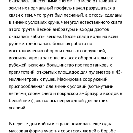
оказались занесенными снегом. По мере оттаивания
земли их нормальный про­филь начал разрушаться в
связи с тем, что грунт был песчаный, а откосы сделаны
в зимних условиях круче, чем угол естественного ската
этого грунта. Весной амбразуры и входы дзотов
оказались забиты зем­лей. После спада воды на всем
рубеже требовалась большая работа по
восстановлению оборонительных сооружений,
возникла угроза затоп­ления всех оборонительных
рубежей, включая большинство противо­танковых
препятствий, открытых площадок для пулеметов и 45-
мил­лиметровых пушек. Маскировка сооружений,
приспособленная для зим­них условий (воткнутыми
ветвями, слоем снега и покраской амбразур и входов в
белый цвет), оказалась непригодной для летних
условий.
В первые дни войны в стране появилась еще одна
массовая форма участия советских людей в борьбе —