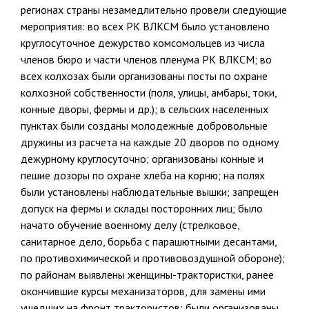
регионах страны незамедлительно провели следующие
мероприятия: во всех РК ВЛКСМ было установ­лено
круглосуточное дежурство комсомольцев из числа
членов бюро и части членов пленума РК ВЛКСМ; во
всех колхозах были организова­ны посты по охране
колхозной собственности (поля, улицы, амбары, токи,
конные дворы, фермы и др.); в сельских населенных
пунктах были созданы молодежные добровольные
дружины из расчета на каж­дые 20 дворов по одному
дежурному круглосуточно; организованы конные и
пешие дозоры по охране хлеба на корню; на полях
были установлены наблюдательные вышки; запрещен
допуск на фермы и склады посторонних лиц; было
начато обучение военному делу (стрел­ковое,
санитарное дело, борьба с парашютными десантами,
по про­тивохимической и противовоздушной обороне);
по районам выявлены женщины-трактористки, ранее
окончившие курсы механизаторов, для замены ими
ушедших на фронт трактористов; были организованы