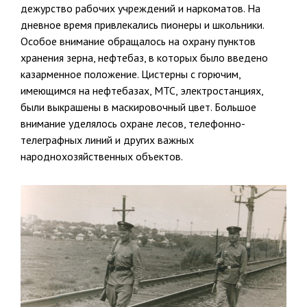
дежурство рабочих учрежде­ний и наркоматов. На
дневное время привлекались пионеры и школь­ники.
Особое внимание обращалось на охрану пунктов
хранения зер­на, нефтебаз, в которых было введено
казарменное положение. Цис­терны с горючим,
имеющимся на нефтебазах, МТС, электростанци­ях,
были выкрашены в маскировочный цвет. Большое
внимание уде­лялось охране лесов, телефонно-
телеграфных линий и других важных
народнохозяйственных объектов.