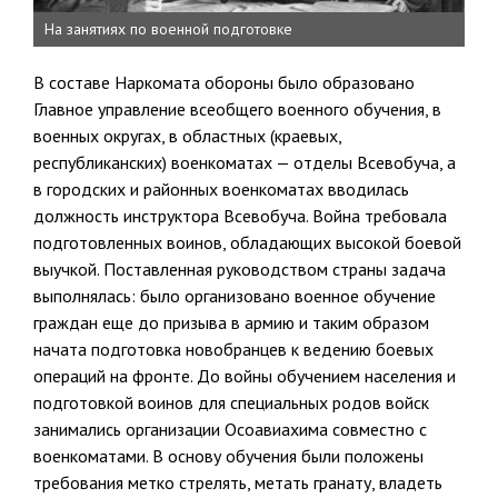
На занятиях по военной подготовке
В составе Наркомата обороны было образовано
Главное управле­ние всеобщего военного обучения, в
военных округах, в областных (краевых,
республиканских) военкоматах — отделы Всевобуча, а
в городских и районных военкоматах вводилась
должность инструктора Всевобуча. Война требовала
подготовленных воинов, обладающих вы­сокой боевой
выучкой. Поставленная руководством страны задача
вы­полнялась: было организовано военное обучение
граждан еще до при­зыва в армию и таким образом
начата подготовка новобранцев к веде­нию боевых
операций на фронте. До войны обучением населения и
подготовкой воинов для специальных родов войск
занимались органи­зации Осоавиахима совместно с
военкоматами. В основу обучения были положены
требования метко стрелять, метать гранату, владеть