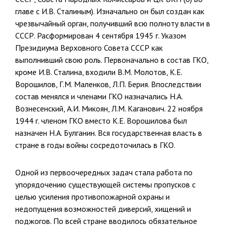
главе с И.В. Сталиным). Изна­чально он был создан как
чрезвычайный орган, получивший всю полноту власти в
СССР. Расформирован 4 сентября 1945 г. Указом
Президиума Верховного Совета СССР как
выполнивший свою роль. Первоначально в состав ГКО,
кроме И.В. Сталина, входили В.М. Мо­лотов, К.Е.
Ворошилов, Г.М. Маленков, Л.П. Берия. Впоследствии
со­став менялся и членами ГКО назначались Н.А.
Вознесенский, А.И. Ми­коян, Л.М. Каганович. 22 ноября
1944 г. членом ГКО вместо К.Е. Воро­шилова был
назначен Н.А. Булганин. Вся государственная власть в
стране в годы войны сосредоточилась в ГКО.
Одной из первоочередных задач стала работа по
упорядочению су­ществующей системы пропусков с
целью усиления противопожарной охраны и
недопущения возможностей диверсий, хищений и
поджогов. По всей стране вводилось обязательное