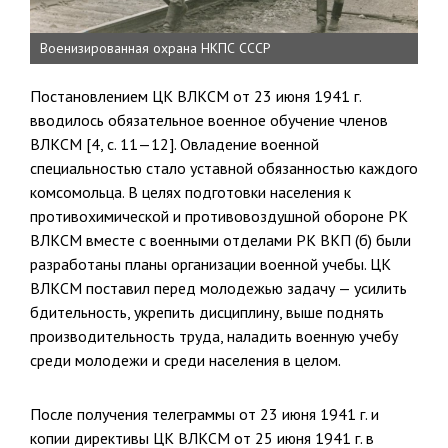
Военизированная охрана НКПС СССР
Постановлением ЦК ВЛКСМ от 23 июня 1941 г.
вводилось обязатель­ное военное обучение членов
ВЛКСМ [4, с. 11—12]. Овладение военной
специальностью стало уставной обязанностью каждого
комсомольца. В целях подготовки населения к
противохимической и противовоздуш­ной обороне РК
ВЛКСМ вместе с военными отделами РК ВКП (б) были
разработаны планы организации военной учебы. ЦК
ВЛКСМ поставил перед молодежью задачу — усилить
бдительность, укрепить дисциплину, выше поднять
производительность труда, наладить во­енную учебу
среди молодежи и среди населения в целом.
После получения телеграммы от 23 июня 1941 г. и
копии директи­вы ЦК ВЛКСМ от 25 июня 1941 г. в