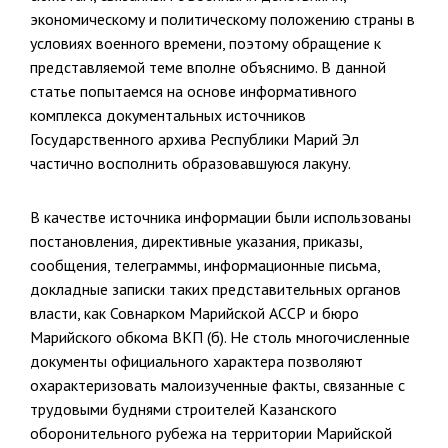
экономическому и политическому положению страны в
условиях военного времени, поэтому обращение к
представляемой теме вполне объяснимо. В данной
статье попытаемся на основе информативного
комплекса документальных источников
Государственного архива Рес­публики Марий Эл
частично восполнить образовавшуюся лакуну.
В качестве источника информации были использованы
постанов­ления, директивные указания, приказы,
сообщения, телеграммы, ин­формационные письма,
докладные записки таких представительных органов
власти, как Совнарком Марийской АССР и бюро
Марийско­го обкома ВКП (б). Не столь многочисленные
документы официально­го характера позволяют
охарактеризовать малоизученные факты, свя­занные с
трудовыми буднями строителей Казанского
оборонительно­го рубежа на территории Марийской