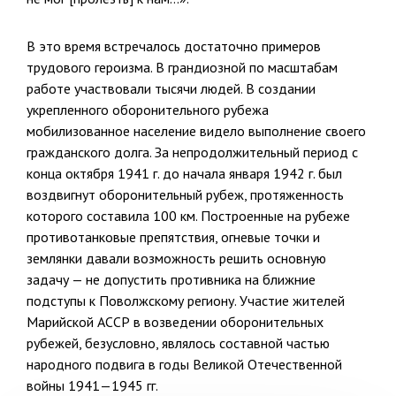
В это время встречалось достаточно примеров
трудового героизма. В грандиозной по масштабам
работе участвовали тысячи людей. В со­здании
укрепленного оборонительного рубежа
мобилизованное насе­ление видело выполнение своего
гражданского долга. За непродолжи­тельный период с
конца октября 1941 г. до начала января 1942 г. был
воздвигнут оборонительный рубеж, протяженность
которого состави­ла 100 км. Построенные на рубеже
противотанковые препятствия, ог­невые точки и
землянки давали возможность решить основную
задачу — не допустить противника на ближние
подступы к Поволжскому реги­ону. Участие жителей
Марийской АССР в возведении оборонительных
рубежей, безусловно, являлось составной частью
народного подвига в годы Великой Отечественной
войны 1941—1945 гг.