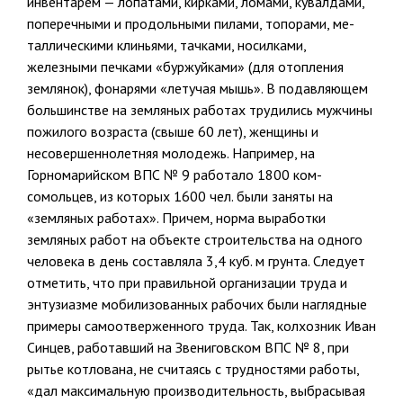
инвентарем — лопатами, кирками, лома­ми, кувалдами,
поперечными и продольными пилами, топорами, ме­
таллическими клиньями, тачками, носилками,
железными печками «буржуйками» (для отопления
землянок), фонарями «летучая мышь». В подавляющем
большинстве на земляных работах трудились мужчины
пожилого возраста (свыше 60 лет), женщины и
несовершеннолетняя молодежь. Например, на
Горномарийском ВПС № 9 работало 1800 ком­
сомольцев, из которых 1600 чел. были заняты на
«земляных работах». Причем, норма выработки
земляных работ на объекте строи­тельства на одного
человека в день составляла 3,4 куб. м грунта. Следу­ет
отметить, что при правильной организации труда и
энтузиазме мобилизованных рабочих были наглядные
примеры самоотверженно­го труда. Так, колхозник Иван
Синцев, работавший на Звениговском ВПС № 8, при
рытье котлована, не считаясь с трудностями работы,
«дал максимальную производительность, выбрасывая