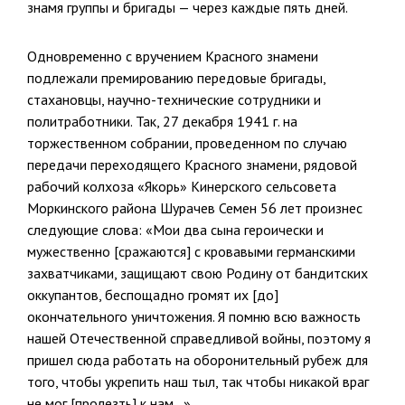
знамя группы и бригады — через каждые пять дней.
Одновременно с вручением Красного знамени
подлежали премирова­нию передовые бригады,
стахановцы, научно-технические сотрудники и
политработники. Так, 27 декабря 1941 г. на
торжественном собрании, проведенном по случаю
передачи переходящего Красного знамени, рядо­вой
рабочий колхоза «Якорь» Кинерского сельсовета
Моркинского рай­она Шурачев Семен 56 лет произнес
следующие слова: «Мои два сына героически и
мужественно [сражаются] с кровавыми германскими
зах­ватчиками, защищают свою Родину от бандитских
оккупантов, беспощад­но громят их [до]
окончательного уничтожения. Я помню всю важность
нашей Отечественной справедливой войны, поэтому я
пришел сюда работать на оборонительный рубеж для
того, чтобы укрепить наш тыл, так чтобы никакой враг
не мог [пролезть] к нам…».