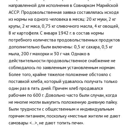
направленной для исполнения в Совнарком Марий­ской
АССР. Продовольственная заявка составлялась исходя
из нормы на одного человека в месяц: 20 кг муки, 2 кг
крупы, 2 кг мяса, 0,75 кг сливочного масла, 4 кг овощей,
8 кг картофеля. С января 1942 г. в состав нормы
потребного количества продовольственных продуктов
до­полнительно были включены: 0,5 кг сахара, 0,5 кг
мыла, 200 г махорки и 30 г чая. Однако в
действительности продовольственное снаб­жение не
соблюдалось по заявленным установленным нормам.
Более того, крайне тяжелое положение обстояло с
поставкой хлеба, который удава­лось получать только
один раз в пять дней. Причем хлеб продавался
рабочим по 600 г. Довольно часто были случаи, когда
не многие могли выкупить положенную дневную пайку.
Были трудности с об­щественным и индивидуальным
горячим питанием, поскольку «мест­ные жители не дают
самовары <…>, не дают топить печи».