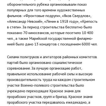
оборонительного ру­бежа организовывали показ
популярных для того времени художествен­ных
фильмов: «Фронтовые подруги», «Яков Свердлов»,
«Александр Невский», «Ленин в 1918 году», «Крепость
в степи». За период строи­тельства бесплатно было
показано 70 киносеансов, которые посетило 10 400
чел., а также Марийской государственной филармо­
нией было дано 13 концертов с посещением 6000 чел.
Силами политруков и агитаторов районных комитетов
партий было организовано социалистическое
соревнование. За лучшую организацию работ,
правильное использование рабочей силы и высокую
производи­тельность труда на каждом строительном
участке Военно-полевого стро­ительства было
учреждено переходящее Красное знамя для
прорабских участков, групп и бригад. Красное знамя
прорабского участка передава­лось ежедекадно, а