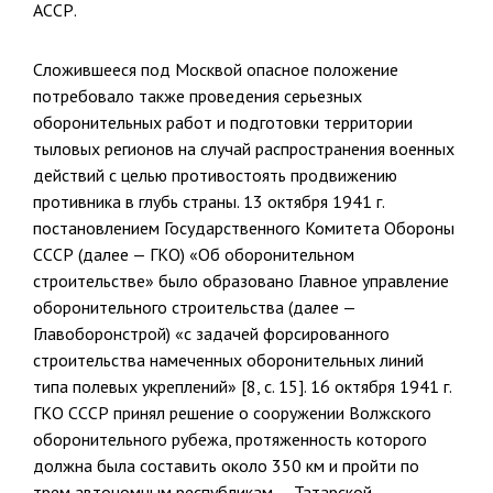
АССР.
Сложившееся под Москвой опасное положение
потребовало также проведения серьезных
оборонительных работ и подготовки террито­рии
тыловых регионов на случай распространения военных
действий с целью противостоять продвижению
противника в глубь страны. 13 ок­тября 1941 г.
постановлением Государственного Комитета Обороны
СССР (далее — ГКО) «Об оборонительном
строительстве» было об­разовано Главное управление
оборонительного строительства (далее —
Главоборонстрой) «с задачей форсированного
строительства намечен­ных оборонительных линий
типа полевых укреплений» [8, с. 15]. 16 ок­тября 1941 г.
ГКО СССР принял решение о сооружении Волжского
оборонительного рубежа, протяженность которого
должна была со­ставить около 350 км и пройти по
трем автономным республикам — Татарской,