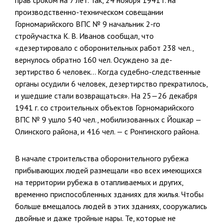
прав сроком на 7 лет. Так, 24 ноября 1941 г. на
производственно-­техническом совещании
Горномарийского ВПС № 9 начальник 2-го
стройучастка К. В. Иванов сообщал, что
«дезертировало с оборони­тельных работ 238 чел.,
вернулось обратно 160 чел. Осуждено за де­
зертирство 6 человек… Когда судебно-следственные
органы осудили 6 человек, дезертирство прекратилось,
и ушедшие стали возвращаться». На 25—26 декабря
1941 г. со строительных объектов Гор­номарийского
ВПС № 9 ушло 540 чел., мобилизованных с Йошкар —
Олинского района, и 416 чел. — с Ронгинского района.
В начале строительства оборонительного рубежа
прибывающих людей размещали «во всех имеющихся
на территории рубежа в отапливаемых и других,
временно приспособленных зданиях для жилья. Чтобы
больше вмещалось людей в этих зданиях, сооружались
двойные и даже тройные нары. Те, которые не