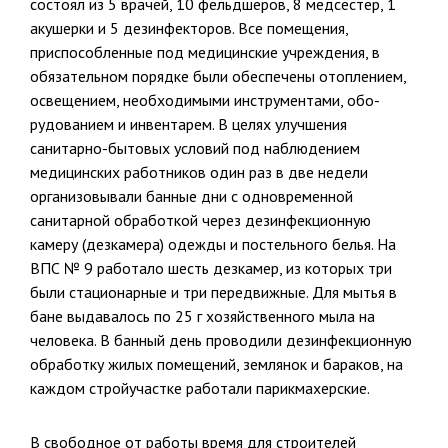
состоял из 5 врачей, 10 фельдшеров, 8 медсестер, 1
аку­шерки и 5 дезинфекторов. Все помещения,
приспособлен­ные под медицинские учреждения, в
обязательном порядке были обес­печены отоплением,
освещением, необходимыми инструментами, обо­
рудованием и инвентарем. В целях улучшения
санитарно-бытовых ус­ловий под наблюдением
медицинских работников один раз в две не­дели
организовывали банные дни с одновременной
санитарной обра­боткой через дезинфекционную
камеру (дезкамера) одежды и постель­ного белья. На
ВПС № 9 работало шесть дезкамер, из которых три
были стационарные и три передвижные. Для мытья в
бане выдавалось по 25 г хозяйственного мыла на
человека. В банный день проводили дезинфекционную
обработку жилых помещений, землянок и бараков, на
каждом стройучастке работали парикмахерские.
В свободное от работы время для строителей