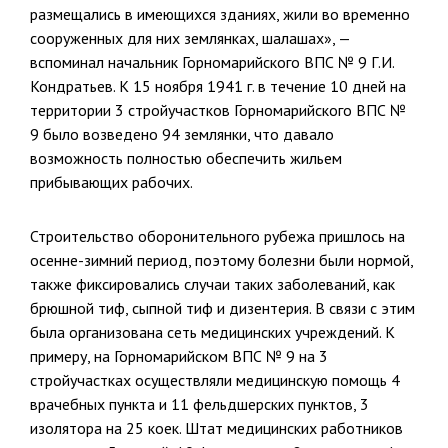
размещались в имеющихся зданиях, жили во вре­менно
сооруженных для них землянках, шалашах», —
вспоминал на­чальник Горномарийского ВПС № 9 Г.И.
Кондратьев. К 15 нояб­ря 1941 г. в течение 10 дней на
территории 3 стройучастков Горномарий­ского ВПС №
9 было возведено 94 землянки, что давало
возможность полностью обеспечить жильем
прибывающих рабочих.
Строительство оборонительного рубежа пришлось на
осенне-зим­ний период, поэтому болезни были нормой,
также фиксировались случаи таких заболеваний, как
брюшной тиф, сыпной тиф и дизен­терия. В связи с этим
была организована сеть медицинских учрежде­ний. К
примеру, на Горномарийском ВПС № 9 на 3
стройучастках осуществляли медицинскую помощь 4
врачебных пункта и 11 фельд­шерских пунктов, 3
изолятора на 25 коек. Штат медицинских работников