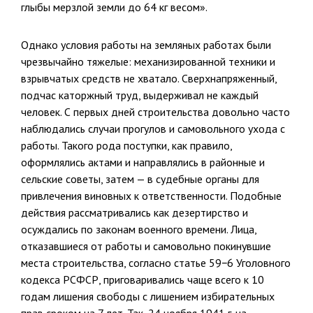
глыбы мерзлой земли до 64 кг весом».
Однако условия работы на земляных работах были
чрезвычайно тяжелые: механизированной техники и
взрывчатых средств не хватало. Сверхнапряженный,
подчас каторжный труд, выдерживал не каж­дый
человек. С первых дней строительства довольно часто
наблюда­лись случаи прогулов и самовольного ухода с
работы. Такого рода поступки, как правило,
оформлялись актами и направлялись в рай­онные и
сельские советы, затем — в судебные органы для
привлече­ния виновных к ответственности. Подобные
действия рассматривались как дезертирство и
осуждались по законам военного времени. Лица,
отказавшиеся от работы и самовольно покинувшие
места строитель­ства, согласно статье 59−6 Уголовного
кодекса РСФСР, приговарива­лись чаще всего к 10
годам лишения свободы с лишением избиратель­ных