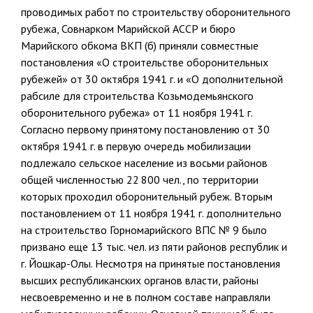
проводимых работ по стро­ительству оборонительного
рубежа, Совнарком Марийской АССР и бюро
Марийского обкома ВКП (б) приняли совместные
постановления «О стро­ительстве оборонительных
рубежей» от 30 октября 1941 г. и «О допол­нительной
рабсиле для строительства Козьмодемьянского
оборонитель­ного рубежа» от 11 ноября 1941 г.
Согласно первому принятому постановлению от 30
октября 1941 г. в первую очередь моби­лизации
подлежало сельское население из восьми районов
общей чис­ленностью 22 800 чел., по территории
которых проходил оборонитель­ный рубеж. Вторым
постановлением от 11 ноября 1941 г. дополнительно
на строительство Горномарийского ВПС № 9 было
призвано еще 13 тыс. чел. из пяти районов республик и
г. Йошкар-Олы. Несмотря на приня­тые постановления
высших республиканских органов власти, районы
несвоевременно и не в полном составе направляли