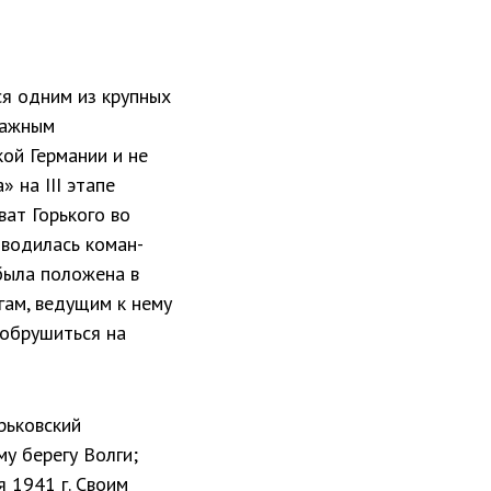
я одним из круп­ных
важным
ой Германии и не
 на III этапе
ват Горького во
тводилась коман­
была положена в
гам, ведущим к нему
 обрушиться на
рьковский
у берегу Волги;
 1941 г. Своим