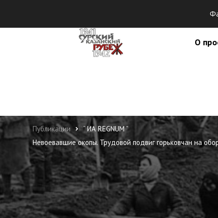
Фа
О про
Публикации
“ ИА REGNUM ”
Невоевавшие окопы. Трудовой подвиг горьковчан на об