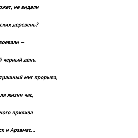
ожет, не видали
жских деревень?
 воевали —
й черный день.
страшный миг прорыва,
ля жизни час,
зного прилива
ск и Арзамас…