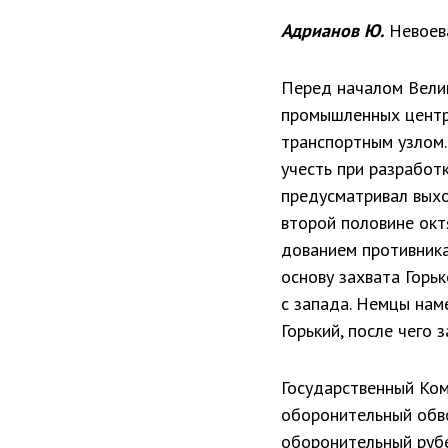
Адрианов Ю.
Невоева
Перед началом Велик
промышленных центро
транспортным узлом.
учесть при разра­бот
предусматривал выход
второй половине окт
дованием противника
основу захвата Горь
с запада. Немцы нам
Горький, после чего 
Государственный Ком
оборонительный обво
оборонительный ру­б