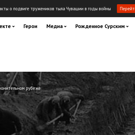
кты о подвиге тружеников тыла Чувашии в годы войны
Перейт
екте
Герои
Медиа
Рожденное Сурским
оронительном рубеже