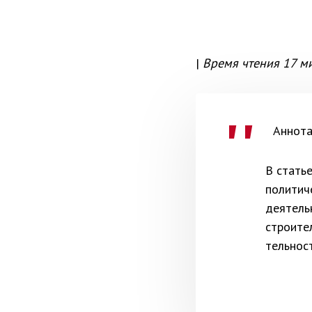
|
Время чтения 17 м
Аннот
В стать
полити­
деятель
строите
тельнос