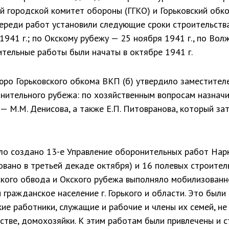
й городской комитет обороны (ГГКО) и Горьковский обк
ереди работ ус­тановили следующие сроки строительства
941 г.; по Окскому рубежу — 25 ноября 1941 г., по Волж
ительные работы были нача­ты в октябре 1941 г.
бюро Горьковского обкома ВКП (б) утвердило заместител
нительного рубежа: по хозяйственным вопросам назначи
 — М.М. Денисова, а также Е.П. Питовранова, который за
ыло создано 13-е Управление оборонительных работ На
вано в третьей де­каде октября) и 16 полевых строител
ского обвода и Окского рубежа выполняло мобилизован­н
гражданское население г. Горько­го и области. Это были
ие работни­ки, служащие и рабочие и члены их семей, не
тве, домохозяйки. К этим работам были привлечены и ст