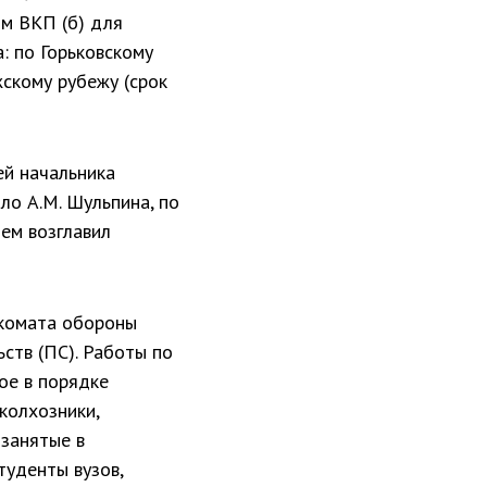
ом ВКП (б) для
: по Горьковскому
­скому рубежу (срок
ей начальника
ло А.М. Шульпина, по
тем возглавил
ркомата обороны
ьств (ПС). Работы по
ое в порядке
 колхозники,
 занятые в
у­денты вузов,