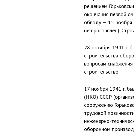
решением Горьковски
окончания первой оч
обводу — 15 ноября 1
не проставлен). Стро
28 октября 1941 г. 
строительства оборо
вопросам снаб­жения
строительство.
17 ноября 1941 г. б
(НКО) СССР (организо
сооруже­нию Горьков
трудовой повинности 
инженерно-техническ
оборонном производс