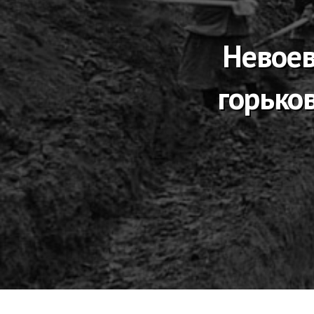
Невоев
горько