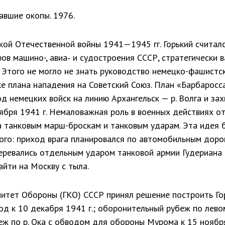
вшие окопы. 1976.
ой Отечественной войны 1941—1945 гг. Горький считалс
в машино-, авиа‑ и судостроения СССР, стратегически 
 Этого не могло не знать руководство немецко-фашистск
ке плана нападения на Советский Союз. План «Барбаросса»
 немецких войск на линию Архан­гельск — р. Волга и зах
ября 1941 г. Немаловажная роль в военных действиях о
 танковым марш-броскам и танковым ударам. Эта идея 
кого: приход врага плани­ровался по автомобильным доро
еревались отдельным ударом танковой армии Гудериана
зайти на Москву с тыла.
итет Обороны (ГКО) СССР принял реше­ние построить Го
д к 10 декабря 1941 г.; оборонительный рубеж по левом
еж по р. Ока с обводом для обороны Мурома к 15 ноября