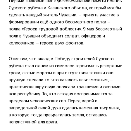
Первый знаковый шаг к увековечиванию памяти бойцов
Сурского рубежа и Казанского обвода, который мог бы
сделать каждый житель Чувашии, — принять участие в
формировании ещё одного бессмертного полка —
полка «Героев трудовой доблести». 9 мая Бессмертный
полк в Чувашии объединит солдат, офицеров и
колхозников — героев двух фронтов.
Отметим, что вклад в Победу строителей Сурского
рубежа стал одним из символов героизма: в рекордные
сроки, лютые морозы и при отсутствии техники они
вручную сделали то, что казалось невозможным, —
практически вкруговую опоясали траншеями и окопами
всю республику. То, что сегодня воспринимается за
пределом человеческих сил. Перед верой и
запредельной силой духа сдалась каменная твердыня,
в которую тогда превратилась земля, оставшись
неприступной для врага.