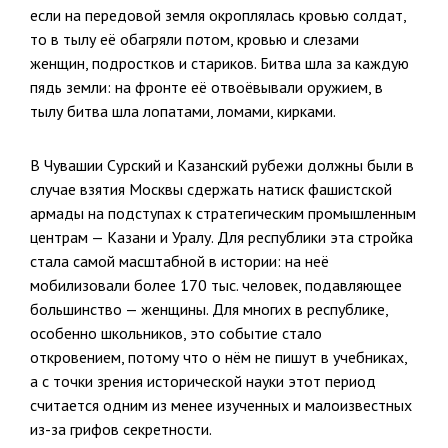
если на передовой земля окроплялась кровью солдат,
то в тылу её обагряли п
о
том, кровью и слезами
женщин, подростков и стариков. Битва шла за каждую
пядь земли: на фронте её отвоёвывали оружием, в
тылу битва шла лопатами, ломами, кирками.
В Чувашии Сурский и Казанский рубежи должны были в
случае взятия Москвы сдержать натиск фашистской
армады на подступах к стратегическим промышленным
центрам — Казани и Уралу. Для республики эта стройка
стала самой масштабной в истории: на неё
мобилизовали более 170 тыс. человек, подавляющее
большинство — женщины. Для многих в республике,
особенно школьников, это событие стало
откровением, потому что о нём не пишут в учебниках,
а с точки зрения исторической науки этот период
считается одним из менее изученных и малоизвестных
из-за грифов секретности.