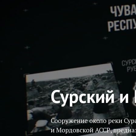
Сурский и
Сооружение около реки Сур
и Мордовской АССР, предна