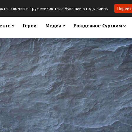
кты о подвиге тружеников тыла Чувашии в годы войны
Перейт
екте
Герои
Медиа
Рожденное Сурским