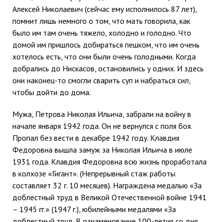
Алексей Николаевич (сейчас ему исполнилось 87 лет),
помнит лишь немного о том, что мать говорила, как
было им там очень тяжело, холодно и голодно. Что
домой им пришлось добираться пешком, что им очень
хотелось есть, что они были очень голодными. Когда
добрались до Нискасов, остановились у одних. И здесь
они наконец-то смогли сварить суп и набраться сил,
чтобы дойти до дома.
Мужа, Петрова Николая Ильича, забрали на войну в
начале января 1942 года. Он не вернулся с поля боя.
Пропал без вести в декабре 1942 году. Клавдия
Федоровна вышла замуж за Николая Ильича в июле
1931 года. Клавдия Федоровна всю жизнь проработала
в колхозе «Гигант». (Непрерывный стаж работы
составляет 32 г. 10 месяцев). Награждена медалью «За
доблестный труд в Великой Отечественной войне 1941
– 1945 гг.» (1947 г.), юбилейными медалями «За
доблестный труд. В ознаменование 100-летия со дня