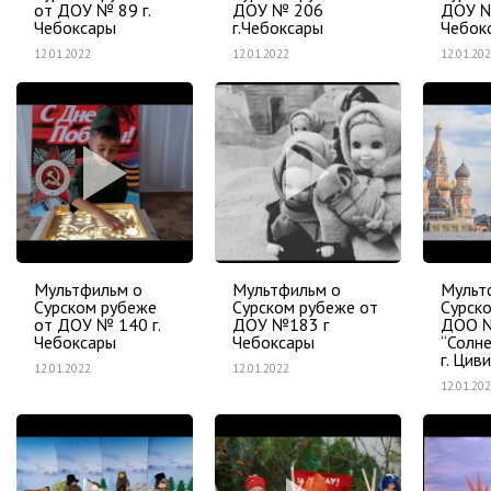
от ДОУ № 89 г.
ДОУ № 206
ДОУ №
Чебоксары
г.Чебоксары
Чебок
12.01.2022
12.01.2022
12.01.20
Мультфильм о
Мультфильм о
Мульт
Сурском рубеже
Сурском рубеже от
Сурск
от ДОУ № 140 г.
ДОУ №183 г
ДОО 
Чебоксары
Чебоксары
“Солн
г. Цив
12.01.2022
12.01.2022
12.01.20