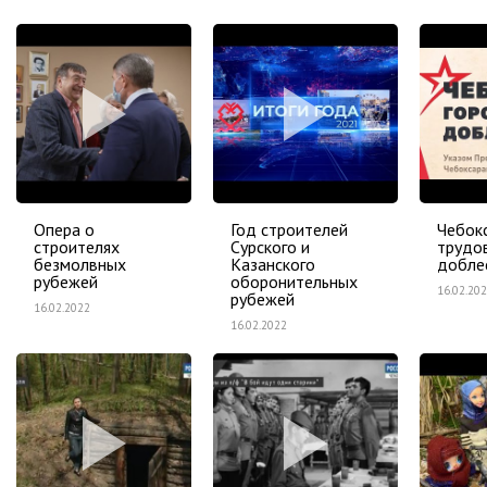
Опера о
Год строителей
Чебок
строителях
Сурского и
трудо
безмолвных
Казанского
добле
рубежей
оборонительных
16.02.20
рубежей
16.02.2022
16.02.2022