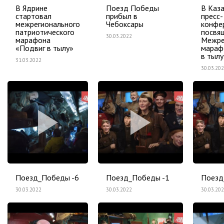
В Ядрине
Поезд Победы
В Каз
стартовал
прибыл в
пресс-
межрегионального
Чебоксары
конфе
патриотического
посвя
30.03.2022
марафона
Межре
«Подвиг в тылу»
мараф
в тылу
31.03.2022
30.03.20
Поезд_Победы -6
Поезд_Победы -1
Поезд
30.03.2022
30.03.2022
30.03.20