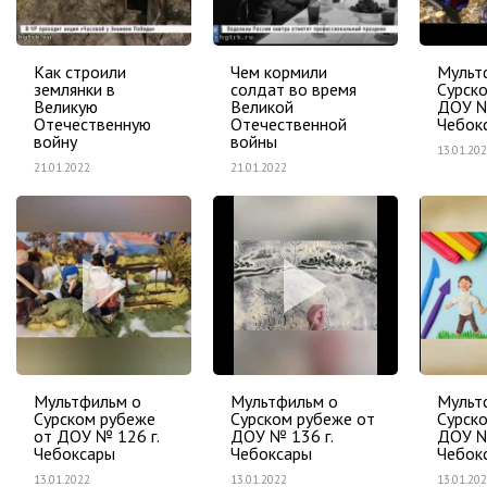
Как строили
Чем кормили
Мульт
землянки в
солдат во время
Сурск
Великую
Великой
ДОУ №
Отечественную
Отечественной
Чебок
войну
войны
13.01.20
21.01.2022
21.01.2022
Мультфильм о
Мультфильм о
Мульт
Сурском рубеже
Сурском рубеже от
Сурск
от ДОУ № 126 г.
ДОУ № 136 г.
ДОУ №
Чебоксары
Чебоксары
Чебок
13.01.2022
13.01.2022
13.01.20