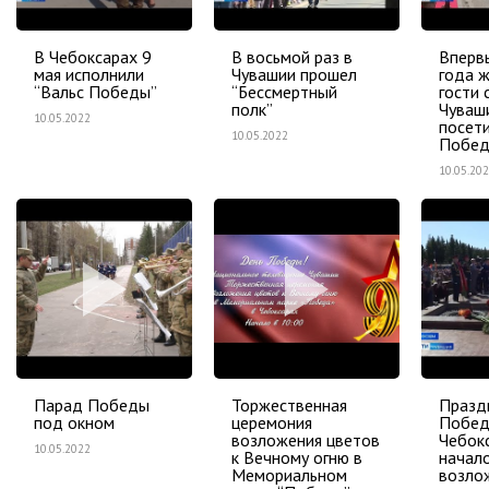
В Чебоксарах 9
В восьмой раз в
Впервы
мая исполнили
Чувашии прошел
года ж
“Вальс Победы”
“Бессмертный
гости 
полк”
Чуваш
10.05.2022
посет
10.05.2022
Побе
10.05.20
Парад Победы
Торжественная
Празд
под окном
церемония
Побед
возложения цветов
Чебок
10.05.2022
к Вечному огню в
начало
Мемориальном
возло