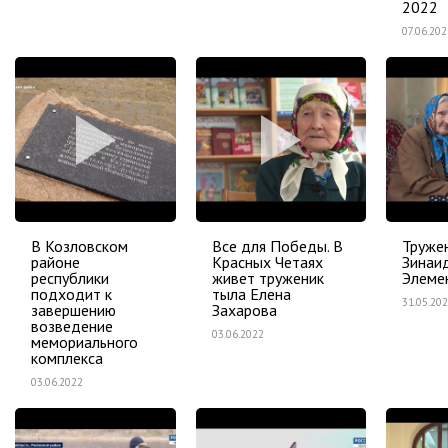
2022
07.06.202
В Козловском
Все для Победы. В
Труже
районе
Красных Четаях
Зинаи
республики
живет труженик
Элеме
подходит к
тыла Елена
31.05.20
завершению
Захарова
возведение
03.06.2022
мемориального
комплекса
03.06.2022