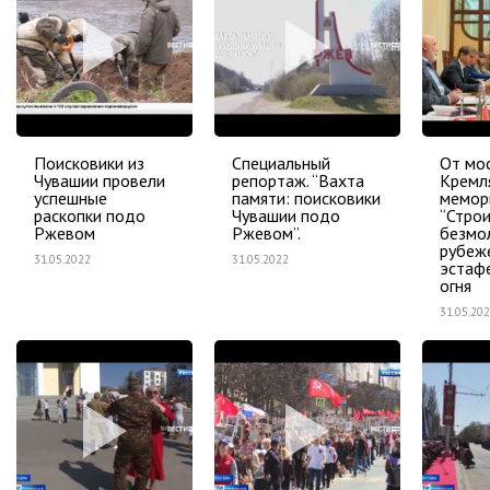
Поисковики из
Специальный
От мо
Чувашии провели
репортаж. “Вахта
Кремл
успешные
памяти: поисковики
мемор
раскопки подо
Чувашии подо
“Стро
Ржевом
Ржевом”.
безмо
рубеж
31.05.2022
31.05.2022
эстаф
огня
31.05.20