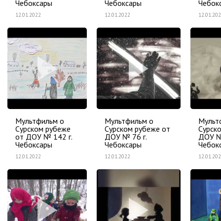
Чебоксары
Чебоксары
Чебок
12.01.2022
12.01.2022
12.01.20
Мультфильм о
Мультфильм о
Мульт
Сурском рубеже
Сурском рубеже от
Сурск
от ДОУ № 142 г.
ДОУ № 76 г.
ДОУ №
Чебоксары
Чебоксары
Чебок
12.01.2022
12.01.2022
12.01.20