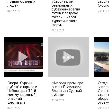
подвиг обычных
«Строителям
строи
людей
безмолвных
Сурск
рубежей» всегда
08.12.2022
24.11.20
готов к встрече
гостей – итоги
туристического
форума
08.12.2022
Опера “Сурский
Мировая премьера
Сегодн
рубеж” открыла в
оперы Е. Иванова-
вперв
Чебоксарах 32-й
Блинова «Сурский
День 
международный
рубеж»
строи
оперный
оборо
31.10.2022
фестиваль
рубеж
04.11.2022
29.10.20