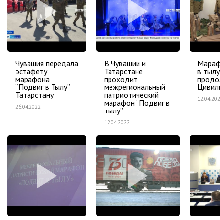
Чувашия передала
В Чувашии и
Мараф
эстафету
Татарстане
в тылу
марафона
проходит
продо
“Подвиг в Тылу”
межрегиональный
Цивил
Татарстану
патриотический
12.04.20
марафон “Подвиг в
26.04.2022
тылу”
12.04.2022