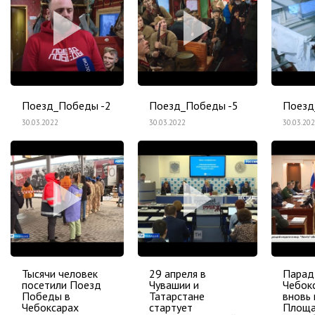
Поезд_Победы -2
Поезд_Победы -5
Поезд
30.03.2022
30.03.2022
30.03.20
Тысячи человек
29 апреля в
Парад
посетили Поезд
Чувашии и
Чебок
Победы в
Татарстане
вновь
Чебоксарах
стартует
Площ