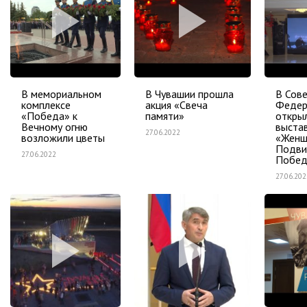
В мемориальном
В Чувашии прошла
В Сов
комплексе
акция «Свеча
Федер
«Победа» к
памяти»
откры
Вечному огню
выста
27.06.2022
возложили цветы
«Женщ
Подвиг
27.06.2022
Побед
27.06.202