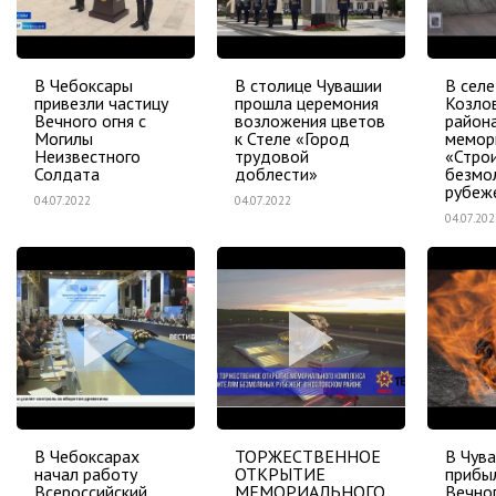
В Чебоксары
В столице Чувашии
В селе
привезли частицу
прошла церемония
Козло
Вечного огня с
возложения цветов
район
Могилы
к Стеле «Город
мемор
Неизвестного
трудовой
«Стро
Солдата
доблести»
безмо
рубеж
04.07.2022
04.07.2022
04.07.202
В Чебоксарах
ТОРЖЕСТВЕННОЕ
В Чув
начал работу
ОТКРЫТИЕ
прибы
Всероссийский
МЕМОРИАЛЬНОГО
Вечног