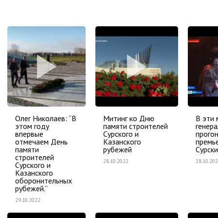
Олег Николаев: “В
Митинг ко Дню
В эти
этом году
памяти строителей
генер
впервые
Сурского и
прого
отмечаем День
Казанского
премье
памяти
рубежей
Сурски
строителей
28.10.2022
28.10.20
Сурского и
Казанского
оборонительных
рубежей.”
29.10.2022