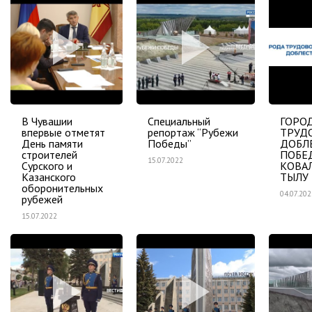
В Чувашии
Специальный
ГОРО
впервые отметят
репортаж “Рубежи
ТРУД
День памяти
Победы”
ДОБЛ
строителей
ПОБЕ
15.07.2022
Сурского и
КОВАЛ
Казанского
ТЫЛУ
оборонительных
04.07.202
рубежей
15.07.2022