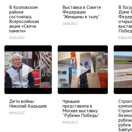
В Козловском
Выставка в Совете
В Гос
районе
Федерации
Думе 
состоялась
“Женщины в тылу”
Федер
Всероссийская
откры
16.06.2022
акция «Свеча
выста
памяти»
Побе
23.06.2022
09.06.20
Дети войны:
Чувашия
Строи
Николай Кадышев
представила в
компл
Москве выставку
Строи
09.06.2022
“Рубежи Победы”
безмо
рубеж
09.06.2022
рубеж
Байгу