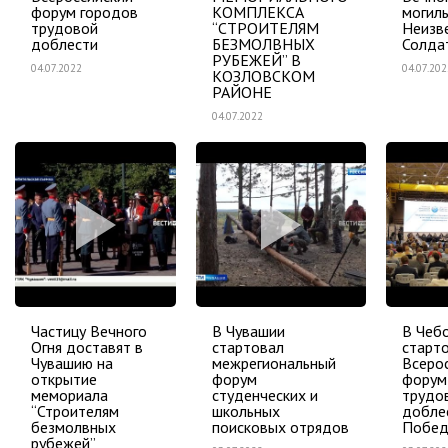
форум городов
КОМПЛЕКСА
могил
трудовой
“СТРОИТЕЛЯМ
Неизв
доблести
БЕЗМОЛВНЫХ
Солда
РУБЕЖЕЙ” В
04.07.2022
04.07.202
КОЗЛОВСКОМ
РАЙОНЕ
04.07.2022
Частицу Вечного
В Чувашии
В Чеб
Огня доставят в
стартовал
старт
Чувашию на
межрегиональный
Всеро
открытие
форум
форум
мемориала
студенческих и
трудо
“Строителям
школьных
добле
безмолвных
поисковых отрядов
Побе
рубежей”