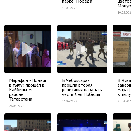
парке “Победа”
цветов
Монум
10.05.2022
10.05.20
Марафон «Подвиг
В Чебоксарах
В Чув
в тылу» прошёл в
прошла вторая
завер
Кайбицком
репетиция парада в
мараф
районе
честь Дня Победы
в тылу
Татарстана
26.04.2022
26.04.20
26.04.2022