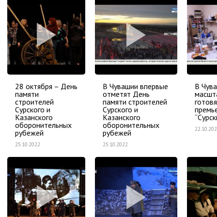
28 октября – День
В Чувашии впервые
В Чув
памяти
отметят День
масшт
строителей
памяти строителей
готовя
Сурского и
Сурского и
премь
Казанского
Казанского
“Сурск
оборонительных
оборонительных
22.10.20
рубежей
рубежей
25.10.2022
25.10.2022