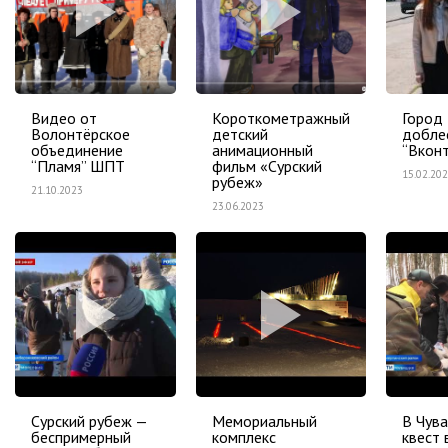
Видео от
Короткометражный
Город
Волонтёрское
детский
добле
объединение
анимационный
“Вкон
“Пламя” ШПТ
фильм «Сурский
15.02.20
рубеж»
21.10.2023
23.06.2023
Сурский рубеж —
Мемориальный
В Чув
беспримерный
комплекс
квест 