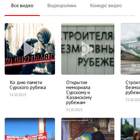
Все видео
Видеоролики
Конкурс видео
К
Ко дню памяти
Открытие
Строи
Сурского рубежа
мемориала
безмо
Сурскому и
рубеж
31.10.2023
Казанскому
31.10.20
рубежам
31.10.2023