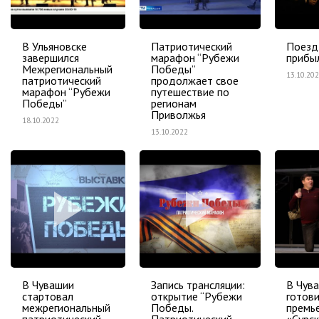
В Ульяновске
Патриотический
Поезд
завершился
марафон “Рубежи
прибы
Межрегиональный
Победы”
13.10.20
патриотический
продолжает свое
марафон “Рубежи
путешествие по
Победы”
регионам
Приволжья
18.10.2022
13.10.2022
В Чувашии
Запись трансляции:
В Чув
стартовал
открытие “Рубежи
готови
межрегиональный
Победы.
премь