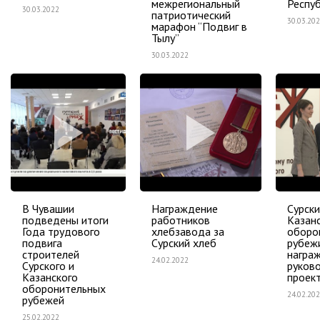
межрегиональный
Респу
30.03.2022
патриотический
30.03.20
марафон “Подвиг в
Тылу”
30.03.2022
В Чувашии
Награждение
Сурски
подведены итоги
работников
Казан
Года трудового
хлебзавода за
оборо
подвига
Сурский хлеб
рубеж
строителей
награ
24.02.2022
Сурского и
руков
Казанского
проек
оборонительных
24.02.20
рубежей
25.02.2022