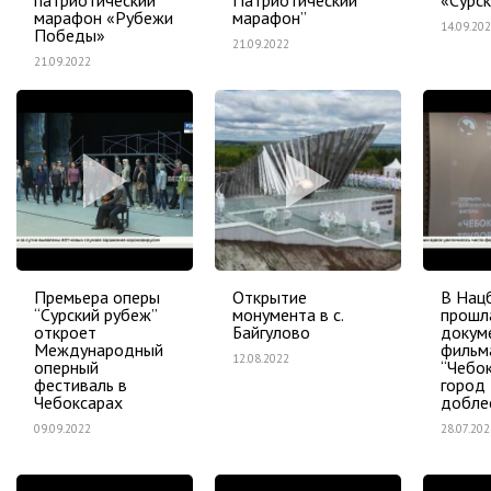
патриотический
Патриотический
«Сурс
марафон «Рубежи
марафон”
14.09.20
Победы»
21.09.2022
21.09.2022
Премьера оперы
Открытие
В Нац
“Сурский рубеж”
монумента в с.
прошл
откроет
Байгулово
докум
Международный
фильм
12.08.2022
оперный
“Чебо
фестиваль в
город
Чебоксарах
добле
09.09.2022
28.07.202