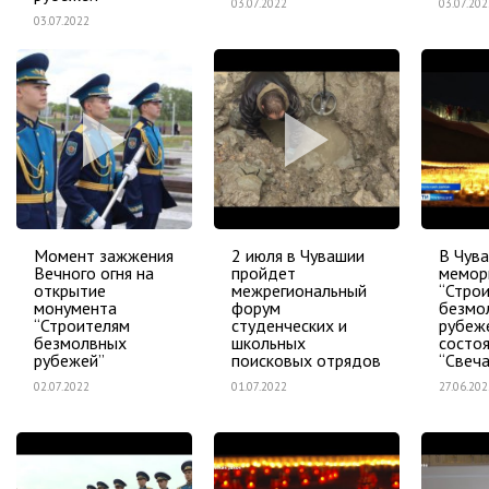
03.07.2022
03.07.202
03.07.2022
Момент зажжения
2 июля в Чувашии
В Чува
Вечного огня на
пройдет
мемор
открытие
межрегиональный
“Стро
монумента
форум
безмо
“Строителям
студенческих и
рубеж
безмолвных
школьных
состоя
рубежей”
поисковых отрядов
“Свеч
02.07.2022
01.07.2022
27.06.202