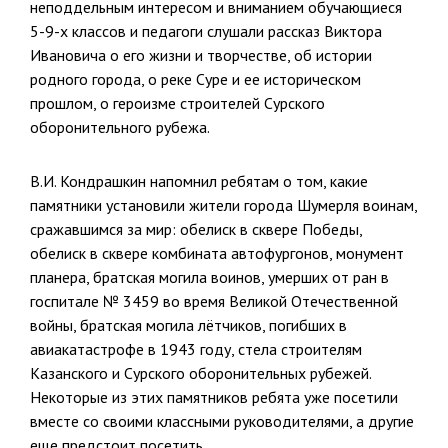
неподдельным интересом и вниманием обучающиеся
5-9-х классов и педагоги слушали рассказ Виктора
Ивановича о его жизни и творчестве, об истории
родного города, о реке Суре и ее историческом
прошлом, о героизме строителей Сурского
оборонительного рубежа.
В.И. Кондрашкин напомнил ребятам о том, какие
памятники установили жители города Шумерля воинам,
сражавшимся за мир: обелиск в сквере Победы,
обелиск в сквере комбината автофургонов, монумент
планера, братская могила воинов, умерших от ран в
госпитале № 3459 во время Великой Отечественной
войны, братская могила лётчиков, погибших в
авиакатастрофе в 1943 году, стела строителям
Казанского и Сурского оборонительных рубежей.
Некоторые из этих памятников ребята уже посетили
вместе со своими классными руководителями, а другие
еще предстоит посетить.