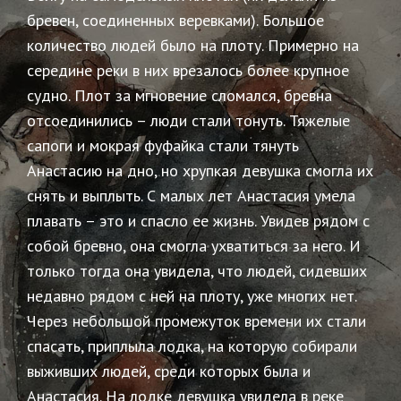
бревен, соединенных веревками). Большое
количество людей было на плоту. Примерно на
середине реки в них врезалось более крупное
судно. Плот за мгновение сломался, бревна
отсоединились – люди стали тонуть. Тяжелые
сапоги и мокрая фуфайка стали тянуть
Анастасию на дно, но хрупкая девушка смогла их
снять и выплыть.
С малых лет Анастасия умела
плавать – это и спасло ее жизнь. Увидев рядом с
собой бревно, она смогла ухватиться за него. И
только тогда она увидела, что людей, сидевших
недавно рядом с ней на плоту, уже многих нет.
Через небольшой промежуток времени их стали
спасать, приплыла лодка, на которую собирали
выживших людей, среди которых была и
Анастасия. На лодке девушка увидела в реке