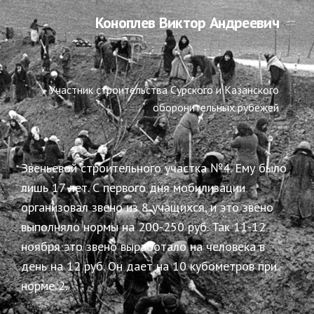
Коноплев Виктор Андреевич
Участник строительства Сурского и Казанского
оборонительных рубежей
Звеньевой строительного участка №4. Ему было
лишь 17 лет. С первого дня мобилизации
организовал звено из 8 учащихся, и это звено
выполняло нормы на 200-250 руб. Так 11-12
ноября это звено выработало на человека в
день на 12 руб.
Он дает на 10 кубометров при
норме 2.