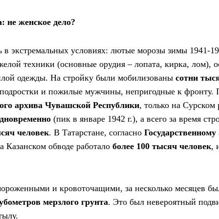
: не женское дело?
 в экстремальных условиях: лютые морозы зимы 1941-1942
желой техники (основные орудия – лопата, кирка, лом), о
плой одежды. На стройку были мобилизованы
сотни тыс
подростки и пожилые мужчины, непригодные к фронту. 
ого архива Чувашской Республики
, только на Сурском
одновременно
(пик в январе 1942 г.), а всего за время стр
ысяч человек
. В Татарстане, согласно
Государственному
на Казанском обводе работало
более 100 тысяч человек
,
мороженными и кровоточащими, за несколько месяцев б
бометров мерзлого грунта
. Это был невероятный подв
тылу.