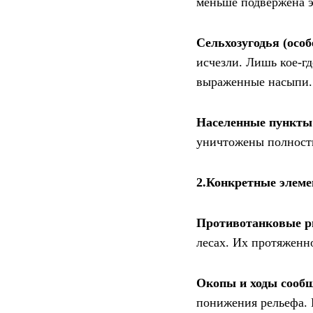
меньше подвержена э
Сельхозугодья (особ
исчезли. Лишь кое-г
выраженные насыпи. 
Населенные пункты
уничтожены полность
2.Конкретные элем
Противотанковые р
лесах. Их протяженн
Окопы и ходы сооб
понижения рельефа. В