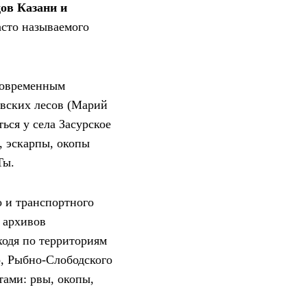
ов Казани и
асто называемого
современным
вских лесов (Марий
ься у села Засурское
, эскарпы, окопы
Ты.
 и транспортного
 архивов
оходя по территориям
о, Рыбно-Слободского
тами: рвы, окопы,