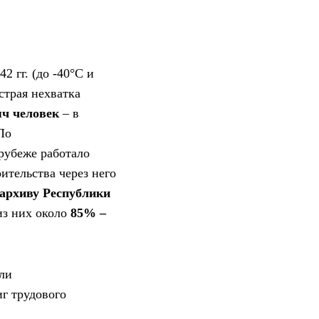
 гг. (до -40°C и
страя нехватка
яч человек
– в
По
 рубеже работало
оительства через него
 архиву Республики
 из них около
85% –
ыли
иг трудового