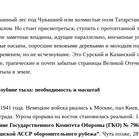
анный лес под Чувашией или холмистые поля Татарстана
шлом. Но стоит присмотреться, ступить с протоптанной 
Еле заметные впадины, идущие параллельно, внезапные у
ные насыпи, поросшие вековыми деревьями и молодым п
временем, но не исчезнувшие. Это Сурский и Казанский
е, трагические и почти забытые страницы Великой Отеч
тыла в земле.
глубине тыла: необходимость и масштаб
 1941 года. Немецкие войска рвались к Москве, пал Киев
рада. Угроза прорыва на восток становилась реальной. 1
ние Государственного Комитета Обороны (ГКО) № 796
ашской АССР оборонительного рубежа”
. Чуть позже, 28