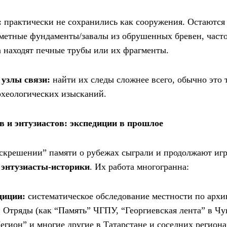
:
практически не сохранились как сооружения. Остаются
аметные фундаменты/завалы из обрушенных бревен, част
 находят печные трубы или их фрагменты.
узлы связи:
найти их следы сложнее всего, обычно это 
хеологических изысканий.
в и энтузиастов: экспедиции в прошлое
скрешении” памяти о рубежах сыграли и продолжают иг
 энтузиасты-историки
. Их работа многогранна:
диции:
систематическое обследование местности по арх
 Отряды (как “Память” ЧГПУ, “Георгиевская лента” в 
Легион” и многие другие в Татарстане и соседних регион