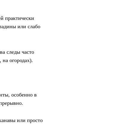
ей практически
впадины или слабо
ва следы часто
 на огородах).
нты, особенно в
епрерывно.
канавы или просто