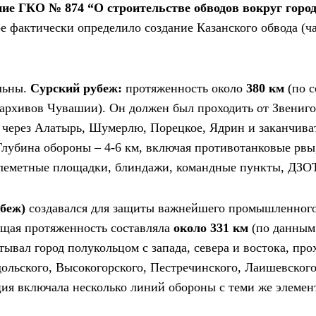
ие ГКО № 874 “О строительстве обводов вокруг город
ое фактически определило создание Казанского обвода (ч
льны.
Сурский
рубеж:
протяженность около
380 км
(по 
архивов Чувашии). Он должен был проходить от Звениго
, через Алатырь, Шумерлю, Порецкое, Ядрин и заканчиват
Глубина обороны – 4-6 км, включая противотанковые рвы
улеметные площадки, блиндажи, командные пункты, ДЗО
убеж)
создавался для защиты важнейшего промышленного
общая протяженность составляла
около 331 км
(по данным
тывал город полукольцом с запада, севера и востока, пр
ольского, Высокогорского, Пестречинского, Лаишевског
ия включала несколько линий обороны с теми же элемен