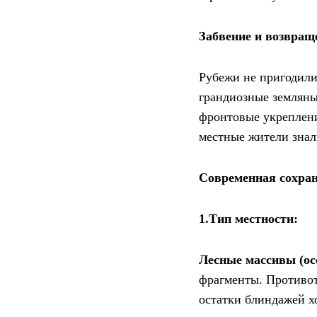
Забвение и возвращ
Рубежи не пригодили
грандиозные земляны
фронтовые укреплени
местные жители знали
Современная сохран
1.Тип местности:
Лесные массивы (ос
фрагменты. Противот
остатки блиндажей х