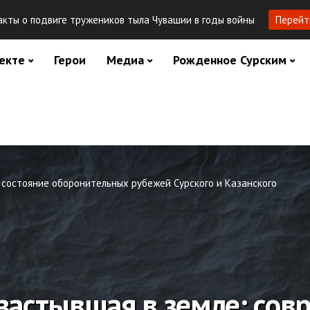
кты о подвиге тружеников тыла Чувашии в годы войны
Перейт
екте
Герои
Медиа
Рожденное Сурским
 состояние оборонительных рубежей Сурского и Казанского
 застывшая в земле: сов