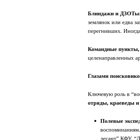
Блиндажи и ДЗОТы
землянок или едва з
перегнивших. Иногда
Командные пункты, 
целенаправленных ар
Глазами поисковико
Ключевую роль в “во
отряды, краеведы и
Полевые экспе
воспоминаниям.
десант” КФУ, “