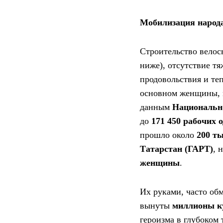
Мобилизация народа
Строительство велось
ниже), отсутствие тя
продовольствия и те
основном женщины, 
данным
Национальн
до
171 450 рабочих 
прошло около
200 т
Татарстан (ГАРТ)
, 
женщины
.
Их руками, часто об
вынуты
миллионы ку
героизма в глубоком 