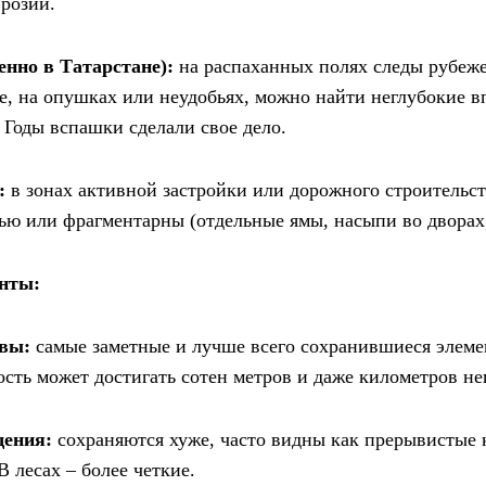
розии.
енно в Татарстане):
на распаханных полях следы рубеж
де, на опушках или неудобьях, можно найти неглубокие 
Годы вспашки сделали свое дело.
:
в зонах активной застройки или дорожного строительст
ю или фрагментарны (отдельные ямы, насыпи во дворах,
енты:
вы:
самые заметные и лучше всего сохранившиеся элеме
ость может достигать сотен метров и даже километров н
щения:
сохраняются хуже, часто видны как прерывистые 
 лесах – более четкие.