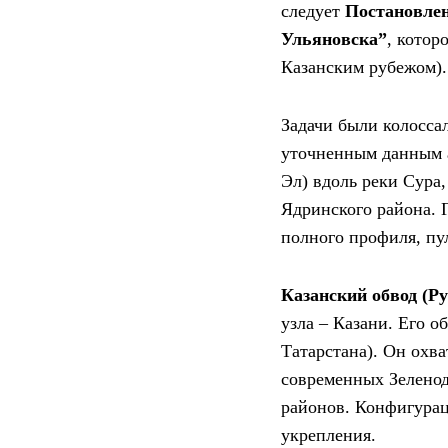
следует
Постановлен
Ульяновска”
, котор
Казанским рубежом).
Задачи были колосса
уточненным данным 
Эл) вдоль реки Сура
Ядринского района. 
полного профиля, п
Казанский обвод (Р
узла – Казани. Его 
Татарстана). Он охва
современных Зеленод
районов. Конфигурац
укрепления.