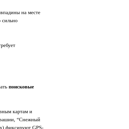
 впадины на месте
о сильно
требует
рать
поисковые
ивным картам и
Чувашии, “Снежный
ах) фиксируют GPS-