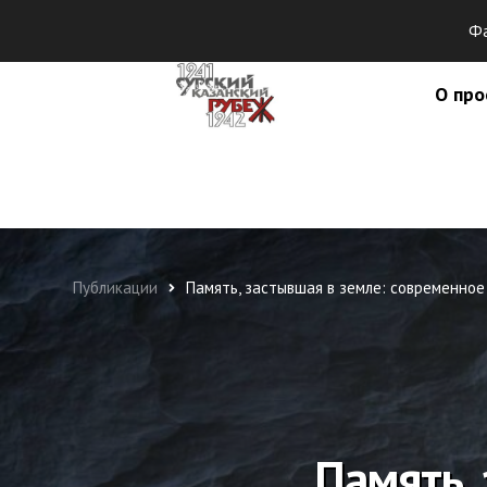
Фа
О про
Публикации
Память, застывшая в земле: современное
Память,