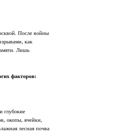
осквой. После войны
взрывами, как
памяти. Лишь
огих факторов:
и глубокие
в, окопы, ячейки,
Влажная лесная почва