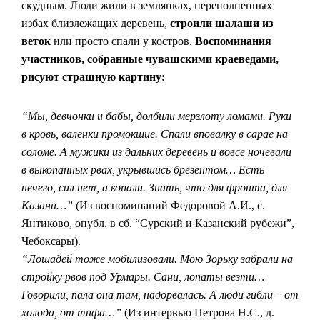
скудным. Люди жили в землянках, переполненных
избах близлежащих деревень,
строили шалаши из
веток
или просто спали у костров.
Воспоминания
участников, собранные чувашскими краеведами,
рисуют страшную картину:
“Мы, девчонки и бабы, долбили мерзлоту ломами. Руки
в кровь, валенки промокшие. Спали вповалку в сарае на
соломе. А мужики из дальних деревень и вовсе ночевали
в выкопанных рвах, укрывшись брезентом… Есть
нечего, сил нет, а копали. Знать, что для фронта, для
Казани…”
(Из воспоминаний Федоровой А.И., с.
Янтиково, опубл. в сб. “Сурский и Казанский рубежи”,
Чебоксары).
“Лошадей тоже мобилизовали. Мою Зорьку забрали на
стройку рвов под Урмары. Сани, лопаты везти…
Говорили, пала она там, надорвалась. А люди гибли – от
холода, от тифа…”
(Из интервью Петрова Н.С., д.