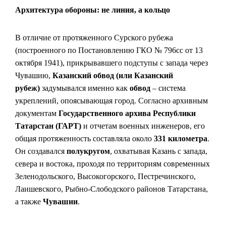
Архитектура обороны: не линия, а кольцо
В отличие от протяженного Сурского рубежа
(построенного по Постановлению ГКО № 796сс от 13
октября 1941), прикрывавшего подступы с запада через
Чувашию,
Казанский обвод (или Казанский
рубеж)
задумывался именно как
обвод
– система
укреплений, опоясывающая город. Согласно архивным
документам
Государственного архива Республики
Татарстан (ГАРТ)
и отчетам военных инженеров, его
общая протяженность составляла около
331 километра
.
Он создавался
полукругом
, охватывая Казань с запада,
севера и востока, проходя по территориям современных
Зеленодольского, Высокогорского, Пестречинского,
Лаишевского, Рыбно-Слободского районов Татарстана,
а также
Чувашии
.