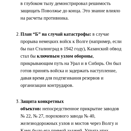
в глубоком тылу демонстрировал решимость
защищать Поволжье до конца. Это знание влияло
на расчеты противника.
План “Б” на случай катастрофы:
в случае
прорыва немецких войск к Волге (например, если
бы пал Сталинград в 1942 году), Казанский обвод
стал бы
ключевым узлом обороны
,
прикрывающим путь на Урал и в Сибирь. Он был
готов принять войска и задержать наступление,
давая время для подтягивания резервов и
организации контрударов.
Защита конкретных
объектов:
непосредственное прикрытие заводов
№ 22, № 27, порохового завода № 40,
железнодорожных узлов и мостов через Волгу и
Каму было его прямой задачей. Утрата этих